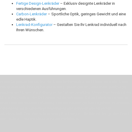
Fertige Design-Lenkräder
– Exklusiv designte Lenkräder in
verschiedenen Ausführungen.
Carbon-Lenkräder
– Sportliche Optik, geringes Gewicht und eine
edle Haptik.
Lenkrad-Konfigurator
– Gestalten Sie Ihr Lenkrad individuell nach
Ihren Wünschen.
Wenn Du jemanden suchst der Deine Individualität und Ideen versteht, Deine
Emotionen teilt, bist Du bei uns richtig. Unser Ziel ist Deine Idee greifbar zu
machen und Deine Vorstellung in die Tat umzusetzen. Unser Handwerk ist der
Motor für Qualität, die Du bei uns erfahren kannst. Dabei behelfen wir uns in
erste Linie mit unserer Erfahrung. Um ein bestmögliches Ergebnis zu erzielen,
verwenden wir hochwertige Materialien und nehmen uns für jeden
Arbeitsschritt Zeit. Wie schon Henry Ford sagte: “die Eile ist der größte Feind
der Qualität”. Unsere Mission ist die Perfektion