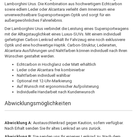
Lamborghini Urus. Die Kombination aus hochwertigem Echtcarbon
sowie edlem Leder oder Alcantara verleiht dem Innenraum eine
unverwechselbare Supersportwagen-Optik und sorgt für ein
außergewöhnliches Fahrerlebnis.
Der Lamborghini Urus verbindet die Leistung eines Supersportwagens
mit der Alltagstauglichkeit eines Luxus-SUVs. Mit einem individuell
gefertigten Carbon Lenkrad erhält Ihr Fahrzeug eine noch exklusivere
Optik und eine hochwertige Haptik. Carbon-Struktur, Lederarten,
Alcantara-Ausführungen und Nahtfarben können individuell nach Ihren
Wünschen gestaltet werden.
Echtcarbon in Hochglanz oder Matt erhältlich
Leder oder Alcantara frei kombinierbar
Nahtfarben individuell wählbar
Optional mit 12-Uhr-Markierung
Auf Wunsch mit ergonomischer Aufpolsterung
Individuelle Handarbeit nach Kundenwunsch
Abwicklungsmöglichkeiten
Abwicklung A:
Austauschlenkrad gegen Kaution, sofern verfügbar.
Nach Erhalt senden Sie Ihr altes Lenkrad an uns zurück.
Abwicklung B:
Sie senden uns Ihr eigenes Lenkrad zu. Nach dem