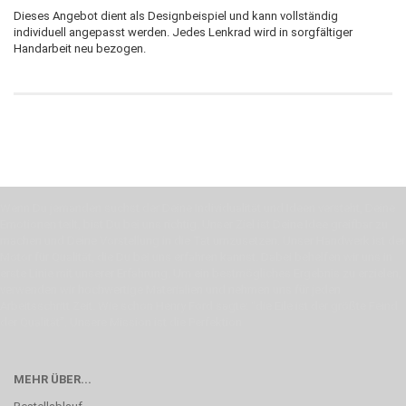
Dieses Angebot dient als Designbeispiel und kann vollständig
individuell angepasst werden. Jedes Lenkrad wird in sorgfältiger
Handarbeit neu bezogen.
Wenn Du jemanden suchst der Deine Individualität und Ideen versteht, Deine
Emotionen teilt, bist Du bei uns richtig. Unser Ziel ist Deine Idee greifbar zu
machen und Deine Vorstellung in die Tat umzusetzen. Unser Handwerk ist der
Motor für Qualität, die Du bei uns erfahren kannst. Dabei behelfen wir uns in
erste Linie mit unserer Erfahrung. Um ein bestmögliches Ergebnis zu erzielen,
verwenden wir hochwertige Materialien und nehmen uns für jeden
Arbeitsschritt Zeit. Wie schon Henry Ford sagte: “die Eile ist der größte Feind
der Qualität”. Unsere Mission ist die Perfektion
MEHR ÜBER...