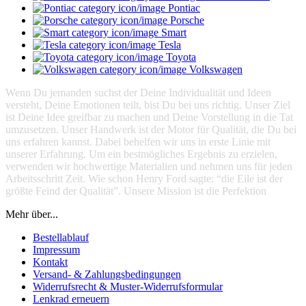
Pontiac
Porsche
Smart
Tesla
Toyota
Volkswagen
Wenn Du jemanden suchst der Deine Individualität und Ideen
versteht, Deine Emotionen teilt, bist Du bei uns richtig. Unser Ziel
ist Deine Idee greifbar zu machen und Deine Vorstellung in die Tat
umzusetzen. Unser Handwerk ist der Motor für Qualität, die Du bei
uns erfahren kannst. Dabei behelfen wir uns in erste Linie mit
unserer Erfahrung. Um ein bestmögliches Ergebnis zu erzielen,
verwenden wir hochwertige Materialien und nehmen uns für jeden
Arbeitsschritt Zeit. Wie schon Henry Ford sagte: “die Eile ist der
größte Feind der Qualität”. Unsere Mission ist die Perfektion
Mehr über...
Bestellablauf
Impressum
Kontakt
Versand- & Zahlungsbedingungen
Widerrufsrecht & Muster-Widerrufsformular
Lenkrad erneuern