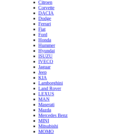
Citroen
Corvette
DACIA
Dodge
Ferrari
Fiat
Ford
Honda
Hummer
Hyundai
ISUZU
IVECO
Jaguar
Jeep
KIA
Lamborghini
Land Rover
LEXUS
MAN
Maserati
Mazda
Mercedes Benz
MINI
Mitsubishi
MOMO