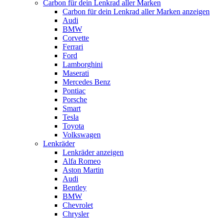
Carbon für dein Lenkrad aller Marken
Carbon für dein Lenkrad aller Marken anzeigen
Audi
BMW
Corvette
Ferrari
Ford
Lamborghini
Maserati
Mercedes Benz
Pontiac
Porsche
Smart
Tesla
Toyota
Volkswagen
Lenkräder
Lenkräder anzeigen
Alfa Romeo
Aston Martin
Audi
Bentley
BMW
Chevrolet
Chrysler