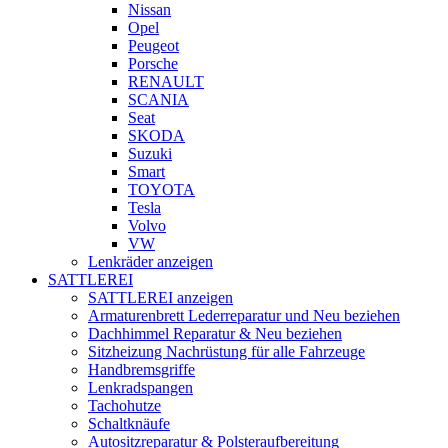
Nissan
Opel
Peugeot
Porsche
RENAULT
SCANIA
Seat
SKODA
Suzuki
Smart
TOYOTA
Tesla
Volvo
VW
Lenkräder anzeigen
SATTLEREI
SATTLEREI anzeigen
Armaturenbrett Lederreparatur und Neu beziehen
Dachhimmel Reparatur & Neu beziehen
Sitzheizung Nachrüstung für alle Fahrzeuge
Handbremsgriffe
Lenkradspangen
Tachohutze
Schaltknäufe
Autositzreparatur & Polsteraufbereitung