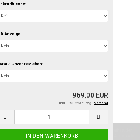
nkradblende:
D Anzeige :
RBAG Cover Beziehen:
969,00 EUR
inkl. 19% MwSt. zzgl.
Versand
machen und Deine Vorstellung in die Tat umzusetzen. Unser Handwerk ist der
verwenden wir hochwertige Materialien und nehmen uns für jeden Arbeitsschritt