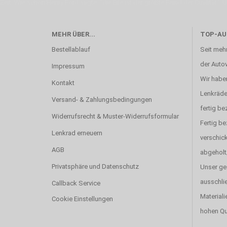
Zeit. Wie schon Henry Ford sagte: “die Eile ist der größte Feind der Qualität”. 
MEHR ÜBER...
TOP-AU
Bestellablauf
Seit mehr
der Autov
Impressum
Wir haben
Kontakt
Lenkräde
Versand- & Zahlungsbedingungen
fertig be
Widerrufsrecht & Muster-Widerrufsformular
Fertig b
Lenkrad erneuern
verschick
AGB
abgeholt
Privatsphäre und Datenschutz
Unser ge
ausschlie
Callback Service
Materiali
Cookie Einstellungen
hohen Qu