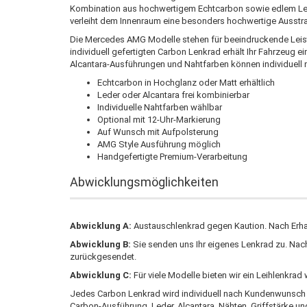
Kombination aus hochwertigem Echtcarbon sowie edlem Lede
verleiht dem Innenraum eine besonders hochwertige Ausstr
Die Mercedes AMG Modelle stehen für beeindruckende Leist
individuell gefertigten Carbon Lenkrad erhält Ihr Fahrzeug 
Alcantara-Ausführungen und Nahtfarben können individuell 
Echtcarbon in Hochglanz oder Matt erhältlich
Leder oder Alcantara frei kombinierbar
Individuelle Nahtfarben wählbar
Optional mit 12-Uhr-Markierung
Auf Wunsch mit Aufpolsterung
AMG Style Ausführung möglich
Handgefertigte Premium-Verarbeitung
Abwicklungsmöglichkeiten
Abwicklung A:
Austauschlenkrad gegen Kaution. Nach Erhalt
Abwicklung B:
Sie senden uns Ihr eigenes Lenkrad zu. Nac
zurückgesendet.
Abwicklung C:
Für viele Modelle bieten wir ein Leihlenkrad
Jedes Carbon Lenkrad wird individuell nach Kundenwunsch ge
Carbon-Ausführung, Leder, Alcantara, Nähten, Griffstärke un