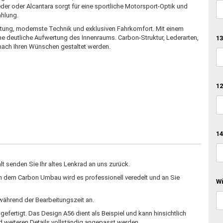
r oder Alcantara sorgt für eine sportliche Motorsport-Optik und
ahlung.
ung, modernste Technik und exklusiven Fahrkomfort. Mit einem
eine deutliche Aufwertung des Innenraums. Carbon-Struktur, Lederarten,
13
nach Ihren Wünschen gestaltet werden.
12
14
 senden Sie Ihr altes Lenkrad an uns zurück.
h dem Carbon Umbau wird es professionell veredelt und an Sie
W
 während der Bearbeitungszeit an.
fertigt. Das Design A56 dient als Beispiel und kann hinsichtlich
d weiteren Details vollständig angepasst werden.