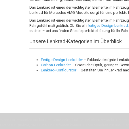
Das Lenkrad ist eines der wichtigsten Elemente im Fahrzeug
Lenkrad für Mercedes AMG Modelle sorgt für eine perfekte 
Das Lenkrad ist eines der wichtigsten Elemente im Fahrzeug 
Fahrgefühl maßgeblich. Ob Sie ein
fertiges Design-Lenkrad
suchen – bei uns finden Sie die perfekte Lösung für Ihr Fah
Unsere Lenkrad-Kategorien im Überblick
Fertige Design-Lenkräder
– Exklusiv designte Lenkrä
Carbon-Lenkräder
– Sportliche Optik, geringes Gewic
Lenkrad-Konfigurator
– Gestalten Sie Ihr Lenkrad nac
Wenn Du jemanden suchst der Deine Individualität und Ideen versteht, Deine Em
Motor für Qualität, die Du bei uns erfahren kannst. Dabei behelfen wir uns in 