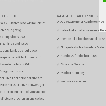
Unsere Mission ist die Perfektion
TOPROFI.DE
WARUM TOP-AUTOPROFI..?
✔️ Ausgezeichneter Kundenservice
 als 23 Jahren sind wir im Bereich
eredelung tätig.
✔️ Individuelle und kompetente Ber
 stetig über 9.000
✔️ Persönliche bearbeitung Ihrer A
r Rohlinge und 1.500
✔️ Nur qualitativ hochwertige Materi
zogene Lenkräder auf Lager.
✔️ Kundenzufriedenheit 100%
ezogene Lenkräder können sofort
t werden oder vor Ort
✔️ Montage Service
/eingebaut werden.
✔️ Made in Germany
schultes Fachpersonal arbeitet
✔️ weil wir es können!
ßlich mit Qualitativ hochwertigen
en, dies ist nur ein Teil von unseren
alitetsansprüchen an uns selbst.