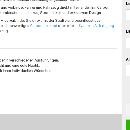
Le
 und verbindet Fahrer und Fahrzeug direkt miteinander. Ein Carbon
Kombination aus Luxus, Sportlichkeit und exklusivem Design.
– es verbindet Sie direkt mit der Straße und beeinflusst das
, ein hochwertiges
Carbon-Lenkrad
oder eine
individuelle Anfertigung
rzeug.
LE
AI
der in verschiedenen Ausführungen.
ht und eine edle Haptik.
h Ihren individuellen Wünschen.
otionen teilt, bist Du bei uns richtig. Unser Ziel ist Deine Idee greifbar zu 
erste Linie mit unserer Erfahrung. Um ein bestmögliches Ergebnis zu erzielen, 