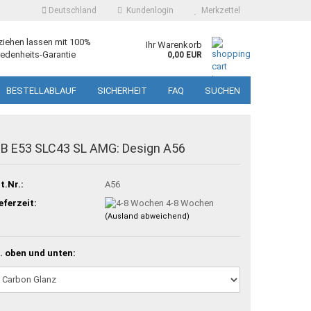
Deutschland
Kundenlogin
Merkzettel
ziehen lassen mit 100%
Ihr Warenkorb
edenheits-Garantie
0,00 EUR
BESTELLABLAUF
SICHERHEIT
FAQ
SUCHEN
B E53 SLC43 SL AMG: Design A56
t.Nr.:
A56
eferzeit:
4-8 Wochen
(Ausland abweichend)
. oben und unten: