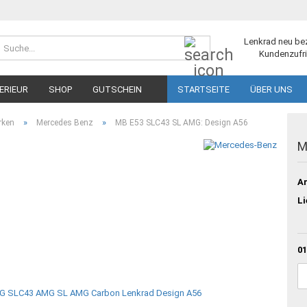
Suche...
Lenkrad neu be
Kundenzufri
ERIEUR
SHOP
GUTSCHEIN
STARTSEITE
ÜBER UNS
»
»
rken
Mercedes Benz
MB E53 SLC43 SL AMG: Design A56
M
Ar
Li
01