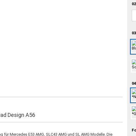
02
03
04
ad Design A56
F
lung für Mercedes E53 AMG, SLC43 AMG und SL AMG Modelle. Die