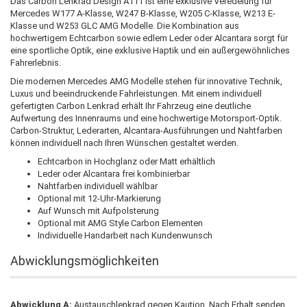
Das Carbon Lenkrad Design A111 ist eine exklusive Veredelung für
Mercedes W177 A-Klasse, W247 B-Klasse, W205 C-Klasse, W213 E-
Klasse und W253 GLC AMG Modelle. Die Kombination aus
hochwertigem Echtcarbon sowie edlem Leder oder Alcantara sorgt für
eine sportliche Optik, eine exklusive Haptik und ein außergewöhnliches
Fahrerlebnis.
Die modernen Mercedes AMG Modelle stehen für innovative Technik,
Luxus und beeindruckende Fahrleistungen. Mit einem individuell
gefertigten Carbon Lenkrad erhält Ihr Fahrzeug eine deutliche
Aufwertung des Innenraums und eine hochwertige Motorsport-Optik.
Carbon-Struktur, Lederarten, Alcantara-Ausführungen und Nahtfarben
können individuell nach Ihren Wünschen gestaltet werden.
Echtcarbon in Hochglanz oder Matt erhältlich
Leder oder Alcantara frei kombinierbar
Nahtfarben individuell wählbar
Optional mit 12-Uhr-Markierung
Auf Wunsch mit Aufpolsterung
Optional mit AMG Style Carbon Elementen
Individuelle Handarbeit nach Kundenwunsch
Abwicklungsmöglichkeiten
Abwicklung A:
Austauschlenkrad gegen Kaution. Nach Erhalt senden