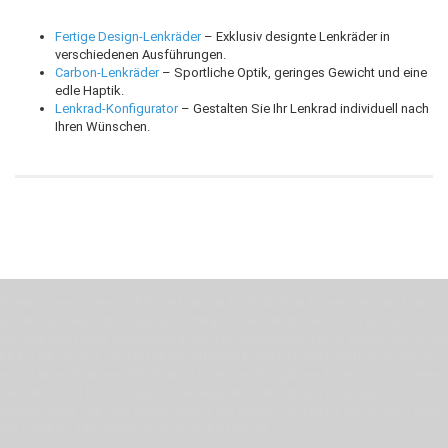
Fertige Design-Lenkräder
– Exklusiv designte Lenkräder in
verschiedenen Ausführungen.
Carbon-Lenkräder
– Sportliche Optik, geringes Gewicht und eine
edle Haptik.
Lenkrad-Konfigurator
– Gestalten Sie Ihr Lenkrad individuell nach
Ihren Wünschen.
Wenn Du jemanden suchst der Deine Individualität und Ideen versteht, Deine
Emotionen teilt, bist Du bei uns richtig. Unser Ziel ist Deine Idee greifbar zu
machen und Deine Vorstellung in die Tat umzusetzen. Unser Handwerk ist der
Motor für Qualität, die Du bei uns erfahren kannst. Dabei behelfen wir uns in
erste Linie mit unserer Erfahrung. Um ein bestmögliches Ergebnis zu erzielen,
verwenden wir hochwertige Materialien und nehmen uns für jeden
Arbeitsschritt Zeit. Wie schon Henry Ford sagte: “die Eile ist der größte Feind
der Qualität”. Unsere Mission ist die Perfektion