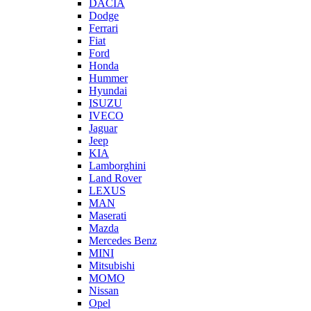
DACIA
Dodge
Ferrari
Fiat
Ford
Honda
Hummer
Hyundai
ISUZU
IVECO
Jaguar
Jeep
KIA
Lamborghini
Land Rover
LEXUS
MAN
Maserati
Mazda
Mercedes Benz
MINI
Mitsubishi
MOMO
Nissan
Opel