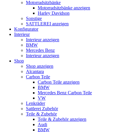
Motorradsitzbänke
Motorradsitzbänke anzeigen
Harley Davidson
Sonstige
SATTLEREI anzeigen
Konfigurator
Interieur
Interieur anzeigen
BMW
Mercedes Benz
Interieur anzeigen
Shop
Shop anzeigen
Alcantara
Carbon Teile
Carbon Teile anzeigen
BMW
Mercedes Benz Carbon Teile
VW
Lenkräder
Sattlerei Zubehör
Teile & Zubehör
Teile & Zubehör anzeigen
Audi
BMW