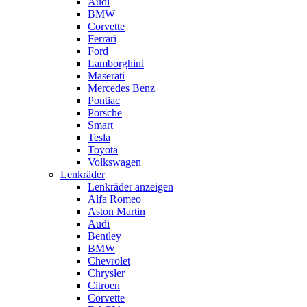
Audi
BMW
Corvette
Ferrari
Ford
Lamborghini
Maserati
Mercedes Benz
Pontiac
Porsche
Smart
Tesla
Toyota
Volkswagen
Lenkräder
Lenkräder anzeigen
Alfa Romeo
Aston Martin
Audi
Bentley
BMW
Chevrolet
Chrysler
Citroen
Corvette