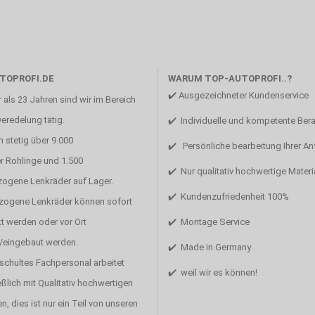
otionen teilt, bist Du bei uns richtig. Unser Ziel ist Deine Idee greifbar zu 
erste Linie mit unserer Erfahrung. Um ein bestmögliches Ergebnis zu erzielen, 
Unsere Mission ist die Perfektion
TOPROFI.DE
WARUM TOP-AUTOPROFI..?
✔️ Ausgezeichneter Kundenservice
 als 23 Jahren sind wir im Bereich
eredelung tätig.
✔️ Individuelle und kompetente Ber
 stetig über 9.000
✔️ Persönliche bearbeitung Ihrer A
r Rohlinge und 1.500
✔️ Nur qualitativ hochwertige Materi
zogene Lenkräder auf Lager.
✔️ Kundenzufriedenheit 100%
ezogene Lenkräder können sofort
t werden oder vor Ort
✔️ Montage Service
/eingebaut werden.
✔️ Made in Germany
schultes Fachpersonal arbeitet
✔️ weil wir es können!
ßlich mit Qualitativ hochwertigen
en, dies ist nur ein Teil von unseren