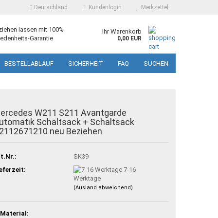
Deutschland
Kundenlogin
Merkzettel
ziehen lassen mit 100%
Ihr Warenkorb
edenheits-Garantie
0,00 EUR
BESTELLABLAUF
SICHERHEIT
FAQ
SUCHEN
ercedes W211 S211 Avantgarde
utomatik Schaltsack + Schaltsack
2112671210 neu Beziehen
t.Nr.:
SK39
eferzeit:
7-16
Werktage
(Ausland abweichend)
 Material: