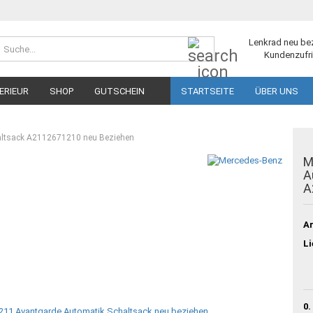
Suche...
Lenkrad neu be
Kundenzufri
ERIEUR
SHOP
GUTSCHEIN
STARTSEITE
ÜBER UNS
altsack A2112671210 neu Beziehen
M
A
A
Ar
Li
0.