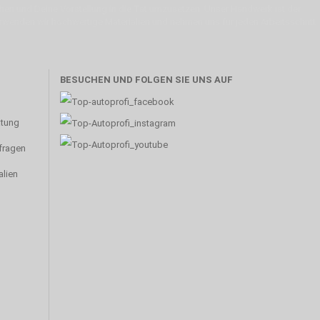
machen und Deine Vorstellung in die Tat umzusetzen. Unser Handwerk ist der
verwenden wir hochwertige Materialien und nehmen uns für jeden Arbeitsschritt
BESUCHEN UND FOLGEN SIE UNS AUF
atung
nfragen
alien