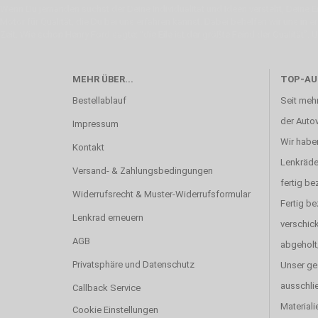
Wenn Du jemanden suchst der Deine Individualität und Ideen versteht, Deine Em
Motor für Qualität, die Du bei uns erfahren kannst. Dabei behelfen wir uns in 
Zeit. Wie schon Henry Ford sagte: “die Eile ist der größte Feind der Qualität”. 
MEHR ÜBER...
TOP-AU
Bestellablauf
Seit mehr
der Autov
Impressum
Wir haben
Kontakt
Lenkräde
Versand- & Zahlungsbedingungen
fertig be
Widerrufsrecht & Muster-Widerrufsformular
Fertig b
Lenkrad erneuern
verschick
AGB
abgeholt
Privatsphäre und Datenschutz
Unser ge
ausschlie
Callback Service
Materiali
Cookie Einstellungen