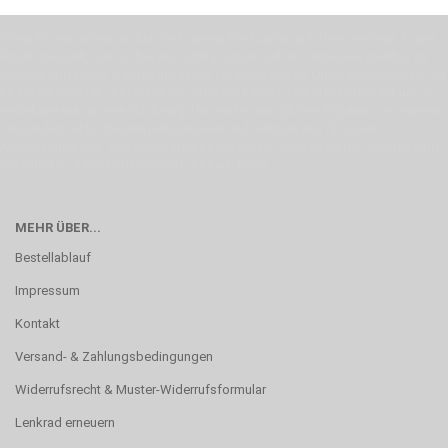
Wenn Du jemanden suchst der Deine Individualität und Ideen versteht, Deine
Emotionen teilt, bist Du bei uns richtig. Unser Ziel ist Deine Idee greifbar zu
machen und Deine Vorstellung in die Tat umzusetzen. Unser Handwerk ist der
Motor für Qualität, die Du bei uns erfahren kannst. Dabei behelfen wir uns in
erste Linie mit unserer Erfahrung. Um ein bestmögliches Ergebnis zu erzielen,
verwenden wir hochwertige Materialien und nehmen uns für jeden
Arbeitsschritt Zeit. Wie schon Henry Ford sagte: “die Eile ist der größte Feind
der Qualität”. Unsere Mission ist die Perfektion
MEHR ÜBER...
Bestellablauf
Impressum
Kontakt
Versand- & Zahlungsbedingungen
Widerrufsrecht & Muster-Widerrufsformular
Lenkrad erneuern