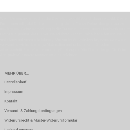
Wenn Du jemanden suchst der Deine Individualität und Ideen versteht, Deine
Emotionen teilt, bist Du bei uns richtig. Unser Ziel ist Deine Idee greifbar zu
machen und Deine Vorstellung in die Tat umzusetzen. Unser Handwerk ist der
Motor für Qualität, die Du bei uns erfahren kannst. Dabei behelfen wir uns in
erste Linie mit unserer Erfahrung. Um ein bestmögliches Ergebnis zu erzielen,
verwenden wir hochwertige Materialien und nehmen uns für jeden
Arbeitsschritt Zeit. Wie schon Henry Ford sagte: “die Eile ist der größte Feind
der Qualität”. Unsere Mission ist die Perfektion
MEHR ÜBER...
Bestellablauf
Impressum
Kontakt
Versand- & Zahlungsbedingungen
Widerrufsrecht & Muster-Widerrufsformular
Lenkrad erneuern