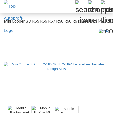
Mini Cooper SD R55 R56 R57 R58 R60 R61: Design A149