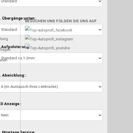
. Übergänge unten:
BESUCHEN UND FOLGEN SIE UNS AUF
atung
.Aufpolsterung:
nfragen
alien
. Abwicklung::
D Anzeige :
. Montage Service: