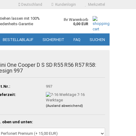
Deutschland
Kundenlogin
Merkzettel
ziehen lassen mit 100%
Ihr Warenkorb
edenheits-Garantie
0,00 EUR
BESTELLABLAUF
SICHERHEIT
FAQ
SUCHEN
ini One Cooper D S SD R55 R56 R57 R58:
esign 997
t.Nr.:
997
eferzeit:
7-16
Werktage
(Ausland abweichend)
. oben und unten: