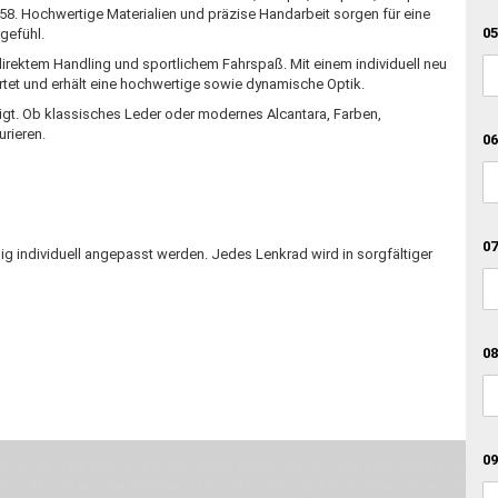
8. Hochwertige Materialien und präzise Handarbeit sorgen für eine
05
gefühl.
irektem Handling und sportlichem Fahrspaß. Mit einem individuell neu
tet und erhält eine hochwertige sowie dynamische Optik.
tigt. Ob klassisches Leder oder modernes Alcantara, Farben,
urieren.
06
07
ig individuell angepasst werden. Jedes Lenkrad wird in sorgfältiger
08
09
otionen teilt, bist Du bei uns richtig. Unser Ziel ist Deine Idee greifbar zu 
erste Linie mit unserer Erfahrung. Um ein bestmögliches Ergebnis zu erzielen, 