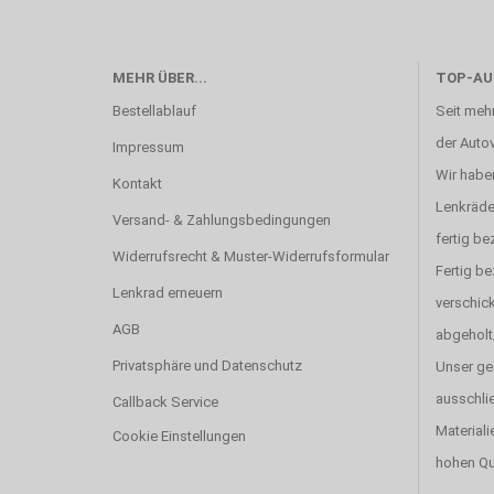
Zeit. Wie schon Henry Ford sagte: “die Eile ist der größte Feind der Qualität”. 
MEHR ÜBER...
TOP-AU
Bestellablauf
Seit mehr
der Autov
Impressum
Wir haben
Kontakt
Lenkräde
Versand- & Zahlungsbedingungen
fertig be
Widerrufsrecht & Muster-Widerrufsformular
Fertig b
Lenkrad erneuern
verschick
AGB
abgeholt
Privatsphäre und Datenschutz
Unser ge
ausschlie
Callback Service
Materiali
Cookie Einstellungen
hohen Qu