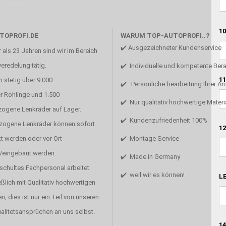
Unsere Mission ist die Perfektion
10
TOPROFI.DE
WARUM TOP-AUTOPROFI..?
✔️ Ausgezeichneter Kundenservice
 als 23 Jahren sind wir im Bereich
eredelung tätig.
✔️ Individuelle und kompetente Ber
11
 stetig über 9.000
✔️ Persönliche bearbeitung Ihrer A
r Rohlinge und 1.500
✔️ Nur qualitativ hochwertige Materi
zogene Lenkräder auf Lager.
✔️ Kundenzufriedenheit 100%
ezogene Lenkräder können sofort
12
t werden oder vor Ort
✔️ Montage Service
/eingebaut werden.
✔️ Made in Germany
schultes Fachpersonal arbeitet
✔️ weil wir es können!
LE
ßlich mit Qualitativ hochwertigen
en, dies ist nur ein Teil von unseren
alitetsansprüchen an uns selbst.
14