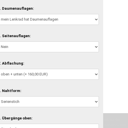
. Daumenauflagen:
. Seitenauflagen:
. Abflachung:
. Nahtform:
. Übergänge oben:
machen und Deine Vorstellung in die Tat umzusetzen. Unser Handwerk ist der
verwenden wir hochwertige Materialien und nehmen uns für jeden Arbeitsschritt