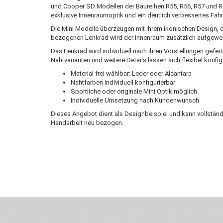
und Cooper SD Modellen der Baureihen R55, R56, R57 und R5
exklusive Innenraumoptik und ein deutlich verbessertes Fahr
Die Mini Modelle überzeugen mit ihrem ikonischen Design, d
bezogenen Lenkrad wird der Innenraum zusätzlich aufgewer
Das Lenkrad wird individuell nach Ihren Vorstellungen gefer
Nahtvarianten und weitere Details lassen sich flexibel konfig
Material frei wählbar: Leder oder Alcantara
Nahtfarben individuell konfigurierbar
Sportliche oder originale Mini Optik möglich
Individuelle Umsetzung nach Kundenwunsch
Dieses Angebot dient als Designbeispiel und kann vollständ
Handarbeit neu bezogen.
Wenn Du jemanden suchst der Deine Individualität und Ideen versteht, Deine Em
Motor für Qualität, die Du bei uns erfahren kannst. Dabei behelfen wir uns in 