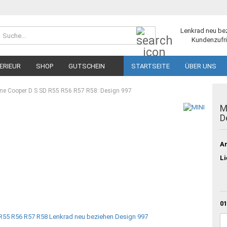
Suche...
Lenkrad neu be
Kundenzufri
ERIEUR
SHOP
GUTSCHEIN
STARTSEITE
ÜBER UNS
ne Cooper D S SD R55 R56 R57 R58: Design 997
M
D
Ar
Li
01