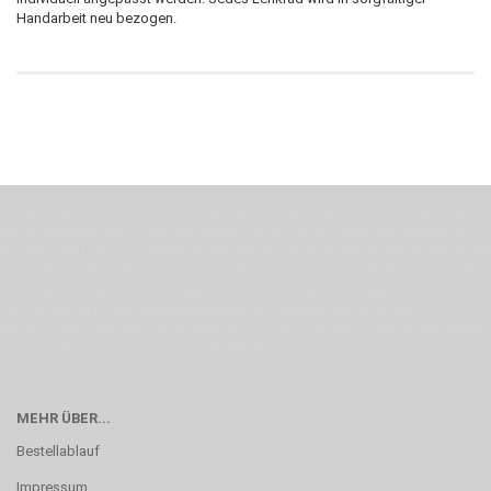
Handarbeit neu bezogen.
Wenn Du jemanden suchst der Deine Individualität und Ideen versteht, Deine
Emotionen teilt, bist Du bei uns richtig. Unser Ziel ist Deine Idee greifbar zu
machen und Deine Vorstellung in die Tat umzusetzen. Unser Handwerk ist der
Motor für Qualität, die Du bei uns erfahren kannst. Dabei behelfen wir uns in
erste Linie mit unserer Erfahrung. Um ein bestmögliches Ergebnis zu erzielen,
verwenden wir hochwertige Materialien und nehmen uns für jeden
Arbeitsschritt Zeit. Wie schon Henry Ford sagte: “die Eile ist der größte Feind
der Qualität”. Unsere Mission ist die Perfektion
MEHR ÜBER...
Bestellablauf
Impressum