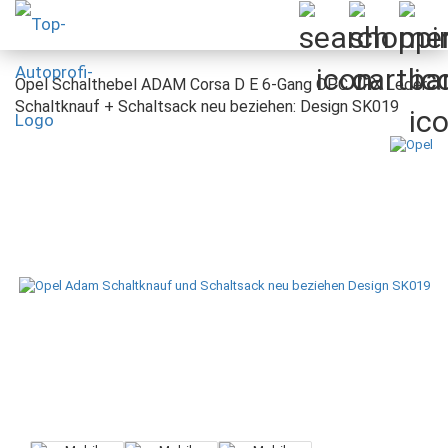
Opel Schalthebel ADAM Corsa D E 6-Gang OPC VRX Leder
Schaltknauf + Schaltsack neu beziehen: Design SK019