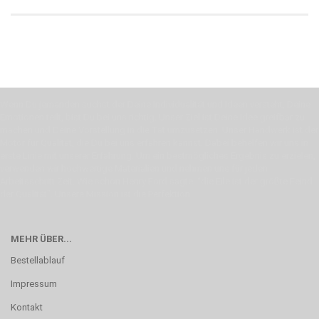
Wenn Du jemanden suchst der Deine Individualität und Ideen versteht, Deine
Emotionen teilt, bist Du bei uns richtig. Unser Ziel ist Deine Idee greifbar zu
machen und Deine Vorstellung in die Tat umzusetzen. Unser Handwerk ist der
Motor für Qualität, die Du bei uns erfahren kannst. Dabei behelfen wir uns in
erste Linie mit unserer Erfahrung. Um ein bestmögliches Ergebnis zu erzielen,
verwenden wir hochwertige Materialien und nehmen uns für jeden
Arbeitsschritt Zeit. Wie schon Henry Ford sagte: “die Eile ist der größte Feind
der Qualität”. Unsere Mission ist die Perfektion
MEHR ÜBER...
Bestellablauf
Impressum
Kontakt