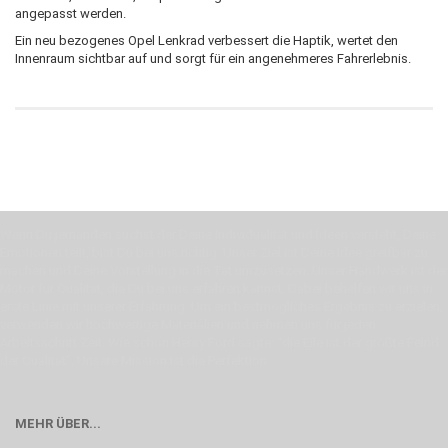
angepasst werden.
Ein neu bezogenes Opel Lenkrad verbessert die Haptik, wertet den
Innenraum sichtbar auf und sorgt für ein angenehmeres Fahrerlebnis.
Wenn Du jemanden suchst der Deine Individualität und Ideen versteht, Deine
Emotionen teilt, bist Du bei uns richtig. Unser Ziel ist Deine Idee greifbar zu
machen und Deine Vorstellung in die Tat umzusetzen. Unser Handwerk ist der
Motor für Qualität, die Du bei uns erfahren kannst. Dabei behelfen wir uns in
erste Linie mit unserer Erfahrung. Um ein bestmögliches Ergebnis zu erzielen,
verwenden wir hochwertige Materialien und nehmen uns für jeden
Arbeitsschritt Zeit. Wie schon Henry Ford sagte: “die Eile ist der größte Feind
der Qualität”. Unsere Mission ist die Perfektion
MEHR ÜBER...