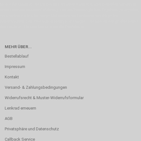
Motor für Qualität, die Du bei uns erfahren kannst. Dabei behelfen wir uns in
erste Linie mit unserer Erfahrung. Um ein bestmögliches Ergebnis zu erzielen,
verwenden wir hochwertige Materialien und nehmen uns für jeden
Arbeitsschritt Zeit. Wie schon Henry Ford sagte: “die Eile ist der größte Feind
der Qualität”. Unsere Mission ist die Perfektion
MEHR ÜBER...
Bestellablauf
Impressum
Kontakt
Versand- & Zahlungsbedingungen
Widerrufsrecht & Muster-Widerrufsformular
Lenkrad erneuern
AGB
Privatsphäre und Datenschutz
Callback Service