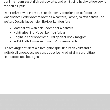
der Innenraum zusätzlich aufgewertet und erhält eine hochwertige sowie
moderne Optik.
Das Lenkrad wird individuell nach Ihren Vorstellungen gefertigt. Ob
klassisches Leder oder modernes Alcantara, Farben, Nahtvarianten und
weitere Details lassen sich flexibel konfigurieren.
Material frei wählbar: Leder oder Alcantara
Nahtfarben individuell konfigurierbar
Originale oder sportliche Transporter Optik möglich
Individuelle Umsetzung nach Kundenwunsch
Dieses Angebot dient als Designbeispiel und kann vollständig
individuell angepasst werden. Jedes Lenkrad wird in sorgfältiger
Handarbeit neu bezogen.
Wenn Du jemanden suchst der Deine Individualität und Ideen versteht, Deine
Emotionen teilt, bist Du bei uns richtig. Unser Ziel ist Deine Idee greifbar zu
machen und Deine Vorstellung in die Tat umzusetzen. Unser Handwerk ist der