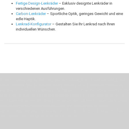
Fertige Design-Lenkräder
– Exklusiv designte Lenkräder in
verschiedenen Ausführungen.
Carbon-Lenkräder
– Sportliche Optik, geringes Gewicht und eine
edle Haptik.
Lenkrad-Konfigurator
– Gestalten Sie Ihr Lenkrad nach Ihren
individuellen Wünschen.
Wenn Du jemanden suchst der Deine Individualität und Ideen versteht, Deine
Emotionen teilt, bist Du bei uns richtig. Unser Ziel ist Deine Idee greifbar zu
machen und Deine Vorstellung in die Tat umzusetzen. Unser Handwerk ist der
Motor für Qualität, die Du bei uns erfahren kannst. Dabei behelfen wir uns in
erste Linie mit unserer Erfahrung. Um ein bestmögliches Ergebnis zu erzielen,
verwenden wir hochwertige Materialien und nehmen uns für jeden
Arbeitsschritt Zeit. Wie schon Henry Ford sagte: “die Eile ist der größte Feind
der Qualität”. Unsere Mission ist die Perfektion