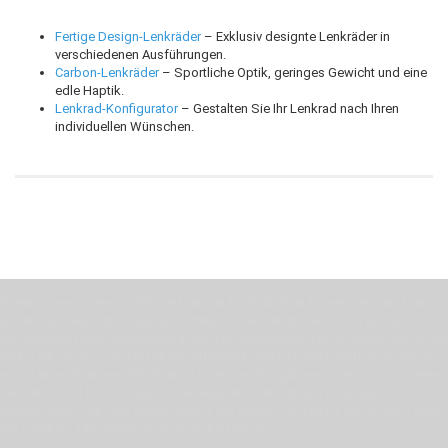
Fertige Design-Lenkräder
– Exklusiv designte Lenkräder in
verschiedenen Ausführungen.
Carbon-Lenkräder
– Sportliche Optik, geringes Gewicht und eine
edle Haptik.
Lenkrad-Konfigurator
– Gestalten Sie Ihr Lenkrad nach Ihren
individuellen Wünschen.
Wenn Du jemanden suchst der Deine Individualität und Ideen versteht, Deine
Emotionen teilt, bist Du bei uns richtig. Unser Ziel ist Deine Idee greifbar zu
machen und Deine Vorstellung in die Tat umzusetzen. Unser Handwerk ist der
Motor für Qualität, die Du bei uns erfahren kannst. Dabei behelfen wir uns in
erste Linie mit unserer Erfahrung. Um ein bestmögliches Ergebnis zu erzielen,
verwenden wir hochwertige Materialien und nehmen uns für jeden
Arbeitsschritt Zeit. Wie schon Henry Ford sagte: “die Eile ist der größte Feind
der Qualität”. Unsere Mission ist die Perfektion