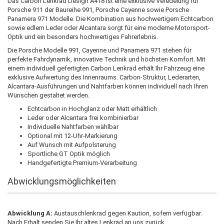
Das Carbon Lenkrad Design A418 ist eine exklusive Veredelung für
Porsche 911 der Baureihe 991, Porsche Cayenne sowie Porsche
Panamera 971 Modelle. Die Kombination aus hochwertigem Echtcarbon
sowie edlem Leder oder Alcantara sorgt für eine moderne Motorsport-
Optik und ein besonders hochwertiges Fahrerlebnis.
Die Porsche Modelle 991, Cayenne und Panamera 971 stehen für
perfekte Fahrdynamik, innovative Technik und höchsten Komfort. Mit
einem individuell gefertigten Carbon Lenkrad erhält Ihr Fahrzeug eine
exklusive Aufwertung des Innenraums. Carbon-Struktur, Lederarten,
Alcantara-Ausführungen und Nahtfarben können individuell nach Ihren
Wünschen gestaltet werden.
Echtcarbon in Hochglanz oder Matt erhältlich
Leder oder Alcantara frei kombinierbar
Individuelle Nahtfarben wählbar
Optional mit 12-Uhr-Markierung
Auf Wunsch mit Aufpolsterung
Sportliche GT Optik möglich
Handgefertigte Premium-Verarbeitung
Abwicklungsmöglichkeiten
Abwicklung A:
Austauschlenkrad gegen Kaution, sofern verfügbar.
Nach Erhalt senden Sie Ihr altes Lenkrad an uns zurück.