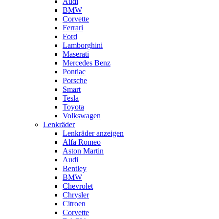
Audi
BMW
Corvette
Ferrari
Ford
Lamborghini
Maserati
Mercedes Benz
Pontiac
Porsche
Smart
Tesla
Toyota
Volkswagen
Lenkräder
Lenkräder anzeigen
Alfa Romeo
Aston Martin
Audi
Bentley
BMW
Chevrolet
Chrysler
Citroen
Corvette