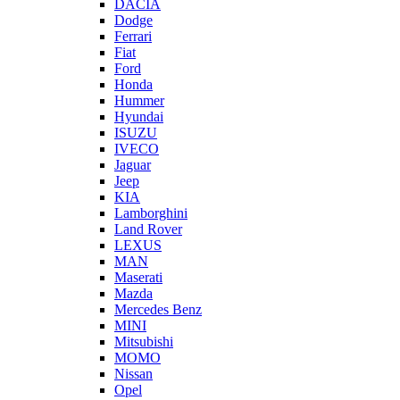
DACIA
Dodge
Ferrari
Fiat
Ford
Honda
Hummer
Hyundai
ISUZU
IVECO
Jaguar
Jeep
KIA
Lamborghini
Land Rover
LEXUS
MAN
Maserati
Mazda
Mercedes Benz
MINI
Mitsubishi
MOMO
Nissan
Opel