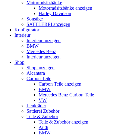
Motorradsitzbänke
Motorradsitzbänke anzeigen
Harley Davidson
Sonstige
SATTLEREI anzeigen
Konfigurator
Interieur
Interieur anzeigen
BMW
Mercedes Benz
Interieur anzeigen
Shop
Shop anzeigen
Alcantara
Carbon Teile
Carbon Teile anzeigen
BMW
Mercedes Benz Carbon Teile
VW
Lenkräder
Sattlerei Zubehör
Teile & Zubehör
Teile & Zubehör anzeigen
Audi
BMW