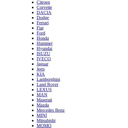
Citroen
Corvette
DACIA
Dodge
Ferrari
Fiat
Ford
Honda
Hummer
Hyundai
ISUZU
IVECO
Jaguar
Jeep
KIA
Lamborghini
Land Rover
LEXUS
MAN
Maserati
Mazda
Mercedes Benz
MINI
Mitsubishi
MOMO