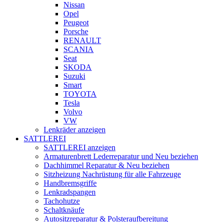
Nissan
Opel
Peugeot
Porsche
RENAULT
SCANIA
Seat
SKODA
Suzuki
Smart
TOYOTA
Tesla
Volvo
VW
Lenkräder anzeigen
SATTLEREI
SATTLEREI anzeigen
Armaturenbrett Lederreparatur und Neu beziehen
Dachhimmel Reparatur & Neu beziehen
Sitzheizung Nachrüstung für alle Fahrzeuge
Handbremsgriffe
Lenkradspangen
Tachohutze
Schaltknäufe
Autositzreparatur & Polsteraufbereitung