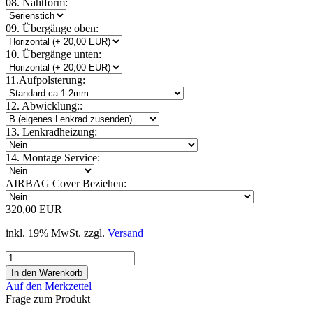
08. Nahtform:
09. Übergänge oben:
10. Übergänge unten:
11.Aufpolsterung:
12. Abwicklung::
13. Lenkradheizung:
14. Montage Service:
AIRBAG Cover Beziehen:
320,00 EUR
inkl. 19% MwSt. zzgl.
Versand
Auf den Merkzettel
Frage zum Produkt