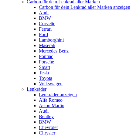
Carbon für dein Lenkrad aller Marken
Carbon für dein Lenkrad aller Marken anzeigen
Audi
BMW
Corvette
Ferrari
Ford
Lamborghini
Maserati
Mercedes Benz
Pontiac
Porsche
Smart
Tesla
Toyota
Volkswagen
Lenkräder
Lenkräder anzeigen
Alfa Romeo
Aston Martin
Audi
Bentley
BMW
Chevrolet
Chrysler