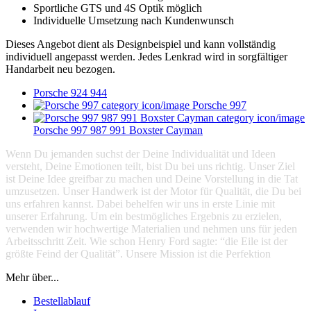
Sportliche GTS und 4S Optik möglich
Individuelle Umsetzung nach Kundenwunsch
Dieses Angebot dient als Designbeispiel und kann vollständig
individuell angepasst werden. Jedes Lenkrad wird in sorgfältiger
Handarbeit neu bezogen.
Porsche 924 944
Porsche 997
Porsche 997 987 991 Boxster Cayman
Wenn Du jemanden suchst der Deine Individualität und Ideen
versteht, Deine Emotionen teilt, bist Du bei uns richtig. Unser Ziel
ist Deine Idee greifbar zu machen und Deine Vorstellung in die Tat
umzusetzen. Unser Handwerk ist der Motor für Qualität, die Du bei
uns erfahren kannst. Dabei behelfen wir uns in erste Linie mit
unserer Erfahrung. Um ein bestmögliches Ergebnis zu erzielen,
verwenden wir hochwertige Materialien und nehmen uns für jeden
Arbeitsschritt Zeit. Wie schon Henry Ford sagte: “die Eile ist der
größte Feind der Qualität”. Unsere Mission ist die Perfektion
Mehr über...
Bestellablauf