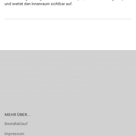
und wertet den Innenraum sichtbar auf.
Wenn Du jemanden suchst der Deine Individualität und Ideen versteht, Deine
Emotionen teilt, bist Du bei uns richtig. Unser Ziel ist Deine Idee greifbar zu
machen und Deine Vorstellung in die Tat umzusetzen. Unser Handwerk ist der
Motor für Qualität, die Du bei uns erfahren kannst. Dabei behelfen wir uns in
erste Linie mit unserer Erfahrung. Um ein bestmögliches Ergebnis zu erzielen,
verwenden wir hochwertige Materialien und nehmen uns für jeden
Arbeitsschritt Zeit. Wie schon Henry Ford sagte: “die Eile ist der größte Feind
der Qualität”. Unsere Mission ist die Perfektion
MEHR ÜBER...
Bestellablauf
Impressum