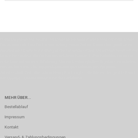
Wenn Du jemanden suchst der Deine Individualität und Ideen versteht, Deine
Emotionen teilt, bist Du bei uns richtig. Unser Ziel ist Deine Idee greifbar zu
machen und Deine Vorstellung in die Tat umzusetzen. Unser Handwerk ist der
Motor für Qualität, die Du bei uns erfahren kannst. Dabei behelfen wir uns in
erste Linie mit unserer Erfahrung. Um ein bestmögliches Ergebnis zu erzielen,
verwenden wir hochwertige Materialien und nehmen uns für jeden
Arbeitsschritt Zeit. Wie schon Henry Ford sagte: “die Eile ist der größte Feind
der Qualität”. Unsere Mission ist die Perfektion
MEHR ÜBER...
Bestellablauf
Impressum
Kontakt
Versand- & Zahlungsbedingungen