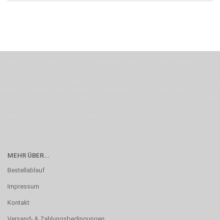
Wenn Du jemanden suchst der Deine Individualität und Ideen versteht, Deine
Emotionen teilt, bist Du bei uns richtig. Unser Ziel ist Deine Idee greifbar zu
machen und Deine Vorstellung in die Tat umzusetzen. Unser Handwerk ist der
Motor für Qualität, die Du bei uns erfahren kannst. Dabei behelfen wir uns in
erste Linie mit unserer Erfahrung. Um ein bestmögliches Ergebnis zu erzielen,
verwenden wir hochwertige Materialien und nehmen uns für jeden
Arbeitsschritt Zeit. Wie schon Henry Ford sagte: “die Eile ist der größte Feind
der Qualität”. Unsere Mission ist die Perfektion
MEHR ÜBER...
Bestellablauf
Impressum
Kontakt
Versand- & Zahlungsbedingungen