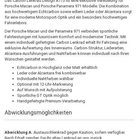
Das Carbon Lenkrad Design A173 ist eine exklusive Veredelung für
Porsche Macan und Porsche Panamera 971 Modelle. Die Kombination
aus hochwertigem Echtcarbon sowie edlem Leder oder Alcantara sorgt
für eine moderne Motorsport-Optik und ein besonders hochwertiges
Fahrerlebnis.
Der Porsche Macan und der Panamera 971 verbinden sportliche
Fahrleistungen mit luxuriösem Komfort und modernster Technik. Mit
einem individuell gefertigten Carbon Lenkrad erhält Ihr Fahrzeug eine
exklusive Aufwertung des Innenraums. Carbon-Struktur, Lederarten,
Alcantara-Ausführungen und Nahtfarben können individuell nach Ihren
Wünschen gestaltet werden.
Echtcarbon in Hochglanz oder Matt erhältlich
Leder oder Alcantara frei kombinierbar
Individuelle Nahtfarben wählbar
Optional mit 12-Uhr-Markierung
Auf Wunsch mit Aufpolsterung
Sportliche GT Optik möglich
Handgefertigte Premium-Verarbeitung
Abwicklungsmöglichkeiten
Abwicklung A:
Austauschlenkrad gegen Kaution, sofern verfügbar.
Nach Erhalt senden Sie Ihr altes Lenkrad an uns zurück.