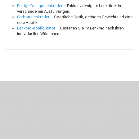
Fertige Design-Lenkräder
– Exklusiv designte Lenkräder in
verschiedenen Ausführungen.
Carbon-Lenkräder
– Sportliche Optik, geringes Gewicht und eine
edle Haptik.
Lenkrad-Konfigurator
– Gestalten Sie Ihr Lenkrad nach Ihren
individuellen Wünschen.
Wenn Du jemanden suchst der Deine Individualität und Ideen versteht, Deine
Emotionen teilt, bist Du bei uns richtig. Unser Ziel ist Deine Idee greifbar zu
machen und Deine Vorstellung in die Tat umzusetzen. Unser Handwerk ist der
Motor für Qualität, die Du bei uns erfahren kannst. Dabei behelfen wir uns in
erste Linie mit unserer Erfahrung. Um ein bestmögliches Ergebnis zu erzielen,
verwenden wir hochwertige Materialien und nehmen uns für jeden
Arbeitsschritt Zeit. Wie schon Henry Ford sagte: “die Eile ist der größte Feind
der Qualität”. Unsere Mission ist die Perfektion