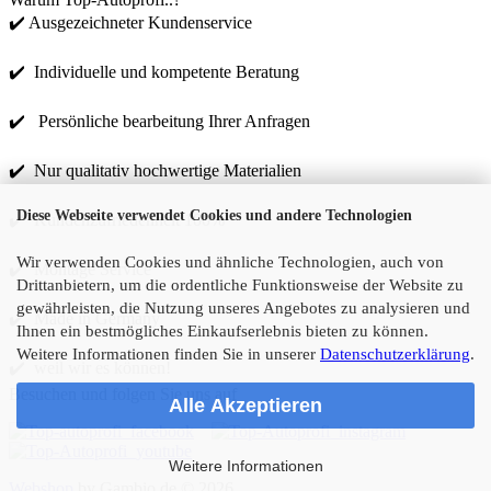
✔️ Ausgezeichneter Kundenservice
✔️ Individuelle und kompetente Beratung
✔️ Persönliche bearbeitung Ihrer Anfragen
✔️ Nur qualitativ hochwertige Materialien
Diese Webseite verwendet Cookies und andere Technologien
✔️ Kundenzufriedenheit 100%
Wir verwenden Cookies und ähnliche Technologien, auch von
✔️ Montage Service
Drittanbietern, um die ordentliche Funktionsweise der Website zu
gewährleisten, die Nutzung unseres Angebotes zu analysieren und
✔️ Made in Germany
Ihnen ein bestmögliches Einkaufserlebnis bieten zu können.
Weitere Informationen finden Sie in unserer
Datenschutzerklärung
.
✔️ weil wir es können!
Besuchen und folgen Sie uns auf
Alle Akzeptieren
Weitere Informationen
Webshop
by Gambio.de © 2026