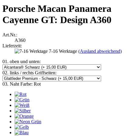
Porsche Macan Panamera
Cayenne GT: Design A360
Art.Nr.:
A360
Lieferzeit:
7-16 Werktage
(Ausland abweichend)
01. oben und unten:
02. links / rechts Griffseiten:
03. Naht Farbe:
Rot