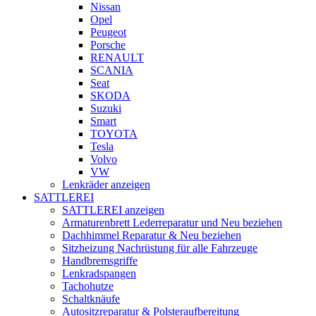
Nissan
Opel
Peugeot
Porsche
RENAULT
SCANIA
Seat
SKODA
Suzuki
Smart
TOYOTA
Tesla
Volvo
VW
Lenkräder anzeigen
SATTLEREI
SATTLEREI anzeigen
Armaturenbrett Lederreparatur und Neu beziehen
Dachhimmel Reparatur & Neu beziehen
Sitzheizung Nachrüstung für alle Fahrzeuge
Handbremsgriffe
Lenkradspangen
Tachohutze
Schaltknäufe
Autositzreparatur & Polsteraufbereitung