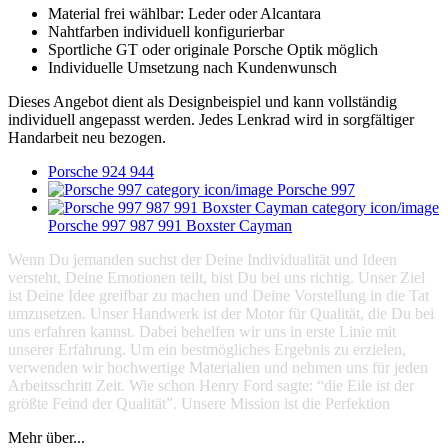
Material frei wählbar: Leder oder Alcantara
Nahtfarben individuell konfigurierbar
Sportliche GT oder originale Porsche Optik möglich
Individuelle Umsetzung nach Kundenwunsch
Dieses Angebot dient als Designbeispiel und kann vollständig
individuell angepasst werden. Jedes Lenkrad wird in sorgfältiger
Handarbeit neu bezogen.
Porsche 924 944
Porsche 997
Porsche 997 987 991 Boxster Cayman
Wenn Du jemanden suchst der Deine Individualität und Ideen
versteht, Deine Emotionen teilt, bist Du bei uns richtig. Unser Ziel
ist Deine Idee greifbar zu machen und Deine Vorstellung in die Tat
umzusetzen. Unser Handwerk ist der Motor für Qualität, die Du bei
uns erfahren kannst. Dabei behelfen wir uns in erste Linie mit
unserer Erfahrung. Um ein bestmögliches Ergebnis zu erzielen,
verwenden wir hochwertige Materialien und nehmen uns für jeden
Arbeitsschritt Zeit. Wie schon Henry Ford sagte: “die Eile ist der
größte Feind der Qualität”. Unsere Mission ist die Perfektion
Mehr über...