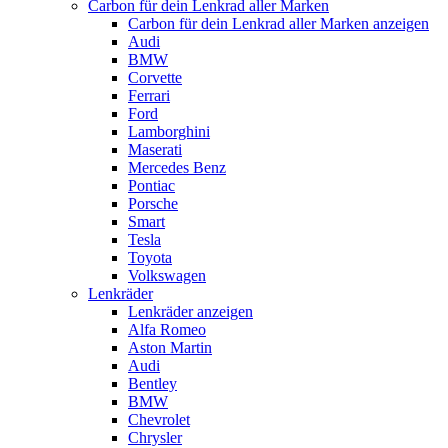
Carbon für dein Lenkrad aller Marken
Carbon für dein Lenkrad aller Marken anzeigen
Audi
BMW
Corvette
Ferrari
Ford
Lamborghini
Maserati
Mercedes Benz
Pontiac
Porsche
Smart
Tesla
Toyota
Volkswagen
Lenkräder
Lenkräder anzeigen
Alfa Romeo
Aston Martin
Audi
Bentley
BMW
Chevrolet
Chrysler