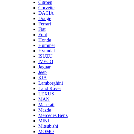
Citroen
Corvette
DACIA
Dodge
Ferrari
Fiat
Ford
Honda
Hummer
Hyundai
ISUZU
IVECO
Jaguar
Jeep
KIA
Lamborghini
Land Rover
LEXUS
MAN
Maserati
Mazda
Mercedes Benz
MINI
Mitsubishi
MOMO