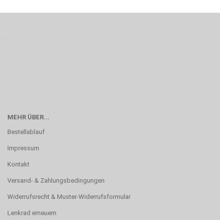
Wenn Du jemanden suchst der Deine Individualität und Ideen versteht, Deine
Emotionen teilt, bist Du bei uns richtig. Unser Ziel ist Deine Idee greifbar zu
machen und Deine Vorstellung in die Tat umzusetzen. Unser Handwerk ist der
Motor für Qualität, die Du bei uns erfahren kannst. Dabei behelfen wir uns in
erste Linie mit unserer Erfahrung. Um ein bestmögliches Ergebnis zu erzielen,
verwenden wir hochwertige Materialien und nehmen uns für jeden
Arbeitsschritt Zeit. Wie schon Henry Ford sagte: “die Eile ist der größte Feind
der Qualität”. Unsere Mission ist die Perfektion
MEHR ÜBER...
Bestellablauf
Impressum
Kontakt
Versand- & Zahlungsbedingungen
Widerrufsrecht & Muster-Widerrufsformular
Lenkrad erneuern