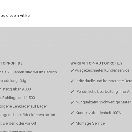
e
zu diesem Artikel.
otionen teilt, bist Du bei uns richtig. Unser Ziel ist Deine Idee greifbar zu 
erste Linie mit unserer Erfahrung. Um ein bestmögliches Ergebnis zu erzielen, 
Unsere Mission ist die Perfektion
TOPROFI.DE
WARUM TOP-AUTOPROFI..?
✔️ Ausgezeichneter Kundenservice
 als 23 Jahren sind wir im Bereich
eredelung tätig.
✔️ Individuelle und kompetente Ber
 stetig über 9.000
✔️ Persönliche bearbeitung Ihrer A
r Rohlinge und 1.500
✔️ Nur qualitativ hochwertige Materi
zogene Lenkräder auf Lager.
✔️ Kundenzufriedenheit 100%
ezogene Lenkräder können sofort
t werden oder vor Ort
✔️ Montage Service
/eingebaut werden.