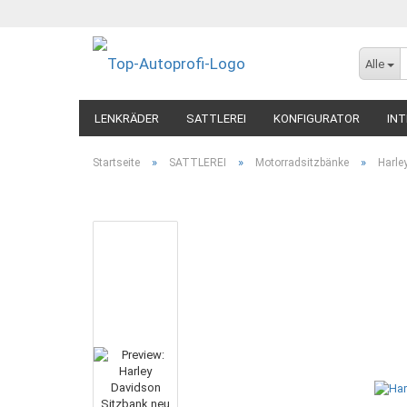
Alle
LENKRÄDER
SATTLEREI
KONFIGURATOR
INT
»
»
»
Startseite
SATTLEREI
Motorradsitzbänke
Harle