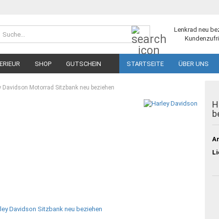
Suche...
Lenkrad neu be
Kundenzufri
ERIEUR
SHOP
GUTSCHEIN
STARTSEITE
ÜBER UNS
y Davidson Motorrad Sitzbank neu beziehen
H
b
Ar
Li