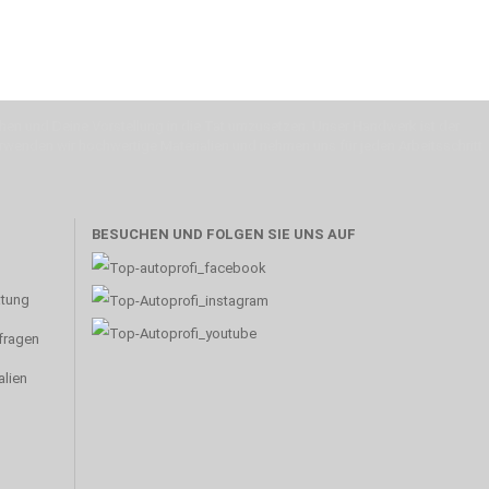
machen und Deine Vorstellung in die Tat umzusetzen. Unser Handwerk ist der
verwenden wir hochwertige Materialien und nehmen uns für jeden Arbeitsschritt
BESUCHEN UND FOLGEN SIE UNS AUF
atung
nfragen
alien