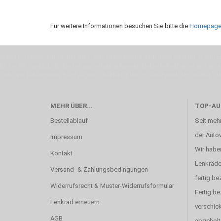
Für weitere Informationen besuchen Sie bitte die
Homepag
Wenn Du jemanden suchst der Deine Individualität und Ideen versteht, Deine Em
Motor für Qualität, die Du bei uns erfahren kannst. Dabei behelfen wir uns in 
Zeit. Wie schon Henry Ford sagte: “die Eile ist der größte Feind der Qualität”. 
MEHR ÜBER...
TOP-AU
Bestellablauf
Seit mehr
der Autov
Impressum
Wir haben
Kontakt
Lenkräde
Versand- & Zahlungsbedingungen
fertig be
Widerrufsrecht & Muster-Widerrufsformular
Fertig b
Lenkrad erneuern
verschick
AGB
abgeholt