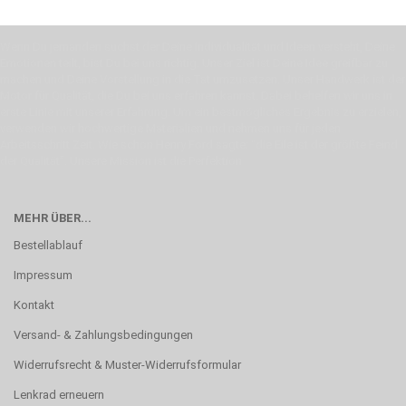
Wenn Du jemanden suchst der Deine Individualität und Ideen versteht, Deine
Emotionen teilt, bist Du bei uns richtig. Unser Ziel ist Deine Idee greifbar zu
machen und Deine Vorstellung in die Tat umzusetzen. Unser Handwerk ist der
Motor für Qualität, die Du bei uns erfahren kannst. Dabei behelfen wir uns in
erste Linie mit unserer Erfahrung. Um ein bestmögliches Ergebnis zu erzielen,
verwenden wir hochwertige Materialien und nehmen uns für jeden
Arbeitsschritt Zeit. Wie schon Henry Ford sagte: “die Eile ist der größte Feind
der Qualität”. Unsere Mission ist die Perfektion
MEHR ÜBER...
Bestellablauf
Impressum
Kontakt
Versand- & Zahlungsbedingungen
Widerrufsrecht & Muster-Widerrufsformular
Lenkrad erneuern