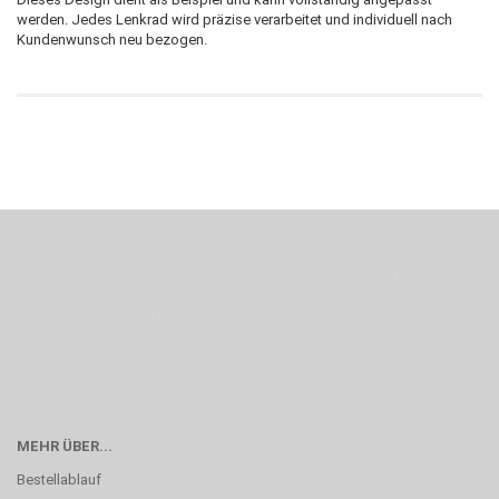
werden. Jedes Lenkrad wird präzise verarbeitet und individuell nach
Kundenwunsch neu bezogen.
Wenn Du jemanden suchst der Deine Individualität und Ideen versteht, Deine
Emotionen teilt, bist Du bei uns richtig. Unser Ziel ist Deine Idee greifbar zu
machen und Deine Vorstellung in die Tat umzusetzen. Unser Handwerk ist der
Motor für Qualität, die Du bei uns erfahren kannst. Dabei behelfen wir uns in
erste Linie mit unserer Erfahrung. Um ein bestmögliches Ergebnis zu erzielen,
verwenden wir hochwertige Materialien und nehmen uns für jeden
Arbeitsschritt Zeit. Wie schon Henry Ford sagte: “die Eile ist der größte Feind
der Qualität”. Unsere Mission ist die Perfektion
MEHR ÜBER...
Bestellablauf