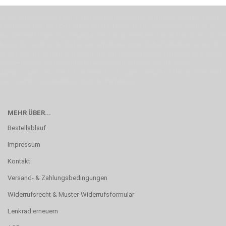
Wenn Du jemanden suchst der Deine Individualität und Ideen versteht, Deine
Emotionen teilt, bist Du bei uns richtig. Unser Ziel ist Deine Idee greifbar zu
machen und Deine Vorstellung in die Tat umzusetzen. Unser Handwerk ist der
Motor für Qualität, die Du bei uns erfahren kannst. Dabei behelfen wir uns in
erste Linie mit unserer Erfahrung. Um ein bestmögliches Ergebnis zu erzielen,
verwenden wir hochwertige Materialien und nehmen uns für jeden
Arbeitsschritt Zeit. Wie schon Henry Ford sagte: “die Eile ist der größte Feind
der Qualität”. Unsere Mission ist die Perfektion
MEHR ÜBER...
Bestellablauf
Impressum
Kontakt
Versand- & Zahlungsbedingungen
Widerrufsrecht & Muster-Widerrufsformular
Lenkrad erneuern