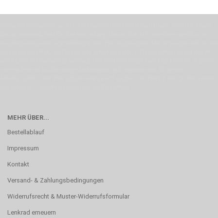
Wenn Du jemanden suchst der Deine Individualität und Ideen versteht, Deine
Emotionen teilt, bist Du bei uns richtig. Unser Ziel ist Deine Idee greifbar zu
machen und Deine Vorstellung in die Tat umzusetzen. Unser Handwerk ist der
Motor für Qualität, die Du bei uns erfahren kannst. Dabei behelfen wir uns in
erste Linie mit unserer Erfahrung. Um ein bestmögliches Ergebnis zu erzielen,
verwenden wir hochwertige Materialien und nehmen uns für jeden
Arbeitsschritt Zeit. Wie schon Henry Ford sagte: “die Eile ist der größte Feind
der Qualität”. Unsere Mission ist die Perfektion
MEHR ÜBER...
Bestellablauf
Impressum
Kontakt
Versand- & Zahlungsbedingungen
Widerrufsrecht & Muster-Widerrufsformular
Lenkrad erneuern