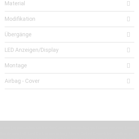
Material
Modifikation
Übergänge
LED Anzeigen/Display
Montage
Airbag - Cover
Wenn Du jemanden suchst der Deine Individualität und Ideen versteht, Deine
Emotionen teilt, bist Du bei uns richtig. Unser Ziel ist Deine Idee greifbar zu