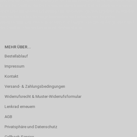
machen und Deine Vorstellung in die Tat umzusetzen. Unser Handwerk ist der
Motor für Qualität, die Du bei uns erfahren kannst. Dabei behelfen wir uns in
erste Linie mit unserer Erfahrung. Um ein bestmögliches Ergebnis zu erzielen,
verwenden wir hochwertige Materialien und nehmen uns für jeden
Arbeitsschritt Zeit. Wie schon Henry Ford sagte: “die Eile ist der größte Feind
der Qualität”. Unsere Mission ist die Perfektion
MEHR ÜBER...
Bestellablauf
Impressum
Kontakt
Versand- & Zahlungsbedingungen
Widerrufsrecht & Muster-Widerrufsformular
Lenkrad erneuern
AGB
Privatsphäre und Datenschutz
Callback Service