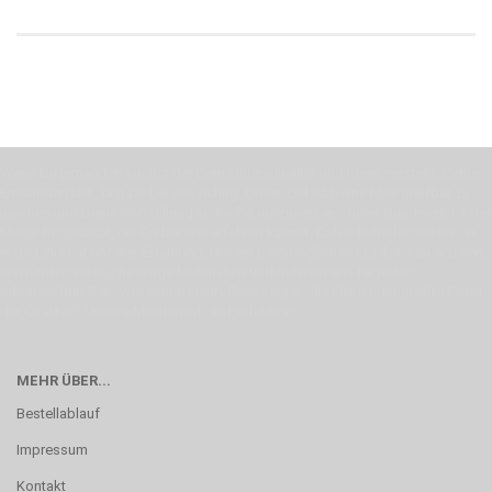
Wenn Du jemanden suchst der Deine Individualität und Ideen versteht, Deine
Emotionen teilt, bist Du bei uns richtig. Unser Ziel ist Deine Idee greifbar zu
machen und Deine Vorstellung in die Tat umzusetzen. Unser Handwerk ist der
Motor für Qualität, die Du bei uns erfahren kannst. Dabei behelfen wir uns in
erste Linie mit unserer Erfahrung. Um ein bestmögliches Ergebnis zu erzielen,
verwenden wir hochwertige Materialien und nehmen uns für jeden
Arbeitsschritt Zeit. Wie schon Henry Ford sagte: “die Eile ist der größte Feind
der Qualität”. Unsere Mission ist die Perfektion
MEHR ÜBER...
Bestellablauf
Impressum
Kontakt