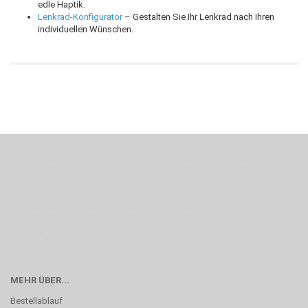
edle Haptik.
Lenkrad-Konfigurator
– Gestalten Sie Ihr Lenkrad nach Ihren
individuellen Wünschen.
Wenn Du jemanden suchst der Deine Individualität und Ideen versteht, Deine
Emotionen teilt, bist Du bei uns richtig. Unser Ziel ist Deine Idee greifbar zu
machen und Deine Vorstellung in die Tat umzusetzen. Unser Handwerk ist der
Motor für Qualität, die Du bei uns erfahren kannst. Dabei behelfen wir uns in
erste Linie mit unserer Erfahrung. Um ein bestmögliches Ergebnis zu erzielen,
verwenden wir hochwertige Materialien und nehmen uns für jeden
Arbeitsschritt Zeit. Wie schon Henry Ford sagte: “die Eile ist der größte Feind
der Qualität”. Unsere Mission ist die Perfektion
MEHR ÜBER...
Bestellablauf