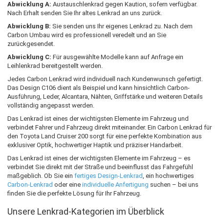
Abwicklung A:
Austauschlenkrad gegen Kaution, sofern verfügbar.
Nach Erhalt senden Sie Ihr altes Lenkrad an uns zurück.
Abwicklung B:
Sie senden uns Ihr eigenes Lenkrad zu. Nach dem
Carbon Umbau wird es professionell veredelt und an Sie
zurückgesendet.
Abwicklung C:
Für ausgewählte Modelle kann auf Anfrage ein
Leihlenkrad bereitgestellt werden.
Jedes Carbon Lenkrad wird individuell nach Kundenwunsch gefertigt.
Das Design C106 dient als Beispiel und kann hinsichtlich Carbon-
Ausführung, Leder, Alcantara, Nähten, Griffstärke und weiteren Details
vollständig angepasst werden.
Das Lenkrad ist eines der wichtigsten Elemente im Fahrzeug und
verbindet Fahrer und Fahrzeug direkt miteinander. Ein Carbon Lenkrad für
den Toyota Land Cruiser 200 sorgt für eine perfekte Kombination aus
exklusiver Optik, hochwertiger Haptik und präziser Handarbeit.
Das Lenkrad ist eines der wichtigsten Elemente im Fahrzeug – es
verbindet Sie direkt mit der Straße und beeinflusst das Fahrgefühl
maßgeblich. Ob Sie ein
fertiges Design-Lenkrad
, ein hochwertiges
Carbon-Lenkrad
oder eine
individuelle Anfertigung
suchen – bei uns
finden Sie die perfekte Lösung für Ihr Fahrzeug.
Unsere Lenkrad-Kategorien im Überblick