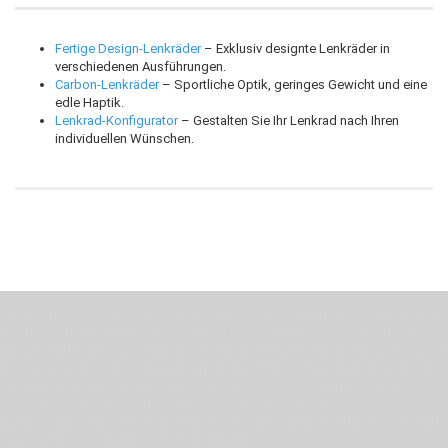
Fertige Design-Lenkräder
– Exklusiv designte Lenkräder in
verschiedenen Ausführungen.
Carbon-Lenkräder
– Sportliche Optik, geringes Gewicht und eine
edle Haptik.
Lenkrad-Konfigurator
– Gestalten Sie Ihr Lenkrad nach Ihren
individuellen Wünschen.
Wenn Du jemanden suchst der Deine Individualität und Ideen versteht, Deine
Emotionen teilt, bist Du bei uns richtig. Unser Ziel ist Deine Idee greifbar zu
machen und Deine Vorstellung in die Tat umzusetzen. Unser Handwerk ist der
Motor für Qualität, die Du bei uns erfahren kannst. Dabei behelfen wir uns in
erste Linie mit unserer Erfahrung. Um ein bestmögliches Ergebnis zu erzielen,
verwenden wir hochwertige Materialien und nehmen uns für jeden
Arbeitsschritt Zeit. Wie schon Henry Ford sagte: “die Eile ist der größte Feind
der Qualität”. Unsere Mission ist die Perfektion