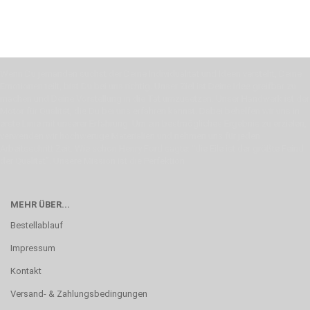
Wenn Du jemanden suchst der Deine Individualität und Ideen versteht, Deine
Emotionen teilt, bist Du bei uns richtig. Unser Ziel ist Deine Idee greifbar zu
machen und Deine Vorstellung in die Tat umzusetzen. Unser Handwerk ist der
Motor für Qualität, die Du bei uns erfahren kannst. Dabei behelfen wir uns in
erste Linie mit unserer Erfahrung. Um ein bestmögliches Ergebnis zu erzielen,
verwenden wir hochwertige Materialien und nehmen uns für jeden
Arbeitsschritt Zeit. Wie schon Henry Ford sagte: “die Eile ist der größte Feind
der Qualität”. Unsere Mission ist die Perfektion
MEHR ÜBER...
Bestellablauf
Impressum
Kontakt
Versand- & Zahlungsbedingungen