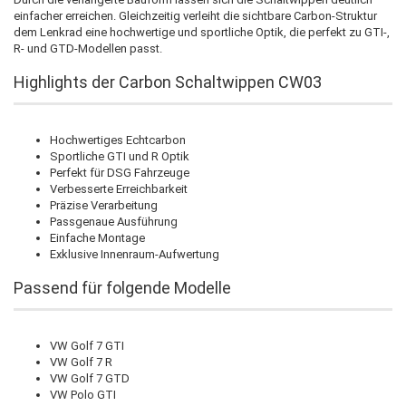
einfacher erreichen. Gleichzeitig verleiht die sichtbare Carbon-Struktur
dem Lenkrad eine hochwertige und sportliche Optik, die perfekt zu GTI-,
R- und GTD-Modellen passt.
Highlights der Carbon Schaltwippen CW03
Hochwertiges Echtcarbon
Sportliche GTI und R Optik
Perfekt für DSG Fahrzeuge
Verbesserte Erreichbarkeit
Präzise Verarbeitung
Passgenaue Ausführung
Einfache Montage
Exklusive Innenraum-Aufwertung
Passend für folgende Modelle
VW Golf 7 GTI
VW Golf 7 R
VW Golf 7 GTD
VW Polo GTI