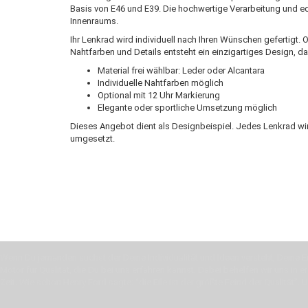
Basis von E46 und E39. Die hochwertige Verarbeitung und ed
Innenraums.
Ihr Lenkrad wird individuell nach Ihren Wünschen gefertigt.
Nahtfarben und Details entsteht ein einzigartiges Design, d
Material frei wählbar: Leder oder Alcantara
Individuelle Nahtfarben möglich
Optional mit 12 Uhr Markierung
Elegante oder sportliche Umsetzung möglich
Dieses Angebot dient als Designbeispiel. Jedes Lenkrad wi
umgesetzt.
Wenn Du jemanden suchst der Deine Individualität und Ideen versteht, Deine Em
Motor für Qualität, die Du bei uns erfahren kannst. Dabei behelfen wir uns in 
Zeit. Wie schon Henry Ford sagte: “die Eile ist der größte Feind der Qualität”. 