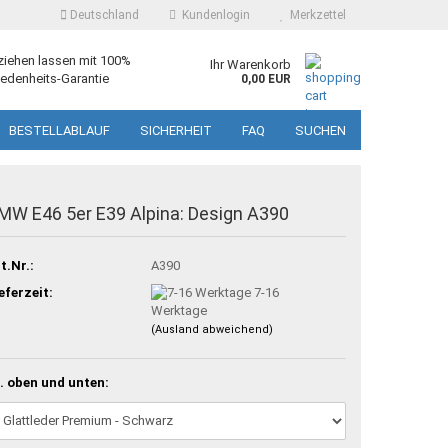
Deutschland
Kundenlogin
Merkzettel
ziehen lassen mit 100%
Ihr Warenkorb
edenheits-Garantie
0,00 EUR
BESTELLABLAUF
SICHERHEIT
FAQ
SUCHEN
MW E46 5er E39 Alpina: Design A390
t.Nr.:
A390
eferzeit:
7-16
Werktage
(Ausland abweichend)
. oben und unten: