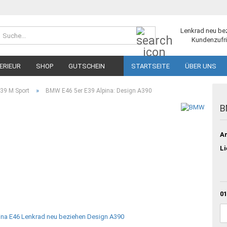
Suche...
Lenkrad neu be
Kundenzufri
ERIEUR
SHOP
GUTSCHEIN
STARTSEITE
ÜBER UNS
»
39 M Sport
BMW E46 5er E39 Alpina: Design A390
B
Ar
Li
01