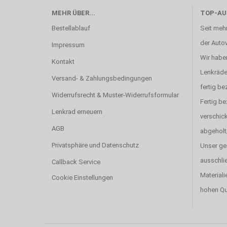
MEHR ÜBER...
TOP-AU
Bestellablauf
Seit mehr
der Autov
Impressum
Wir haben
Kontakt
Lenkräde
Versand- & Zahlungsbedingungen
fertig be
Widerrufsrecht & Muster-Widerrufsformular
Fertig b
Lenkrad erneuern
verschick
AGB
abgeholt
Privatsphäre und Datenschutz
Unser ge
ausschlie
Callback Service
Materiali
Cookie Einstellungen
hohen Qu