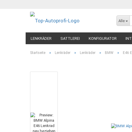
Alle
LENKRÄDER
SATTLEREI
KONFIGURATOR
INT
»
»
»
»
Startseite
Lenkräder
Lenkräder
BMW
E46 E