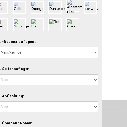
. *Daumenauflagen :
. Seitenauflagen:
. Abflachung:
machen und Deine Vorstellung in die Tat umzusetzen. Unser Handwerk ist der
verwenden wir hochwertige Materialien und nehmen uns für jeden Arbeitsschritt
. Übergänge oben: