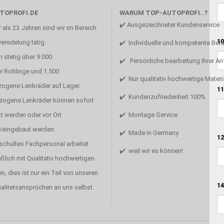
TOPROFI.DE
WARUM TOP-AUTOPROFI..?
✔️ Ausgezeichneter Kundenservice
 als 23 Jahren sind wir im Bereich
10
eredelung tätig.
✔️ Individuelle und kompetente Ber
 stetig über 9.000
✔️ Persönliche bearbeitung Ihrer A
r Rohlinge und 1.500
✔️ Nur qualitativ hochwertige Materi
zogene Lenkräder auf Lager.
11
✔️ Kundenzufriedenheit 100%
ezogene Lenkräder können sofort
t werden oder vor Ort
✔️ Montage Service
/eingebaut werden.
✔️ Made in Germany
12
schultes Fachpersonal arbeitet
✔️ weil wir es können!
ßlich mit Qualitativ hochwertigen
en, dies ist nur ein Teil von unseren
14
alitetsansprüchen an uns selbst.