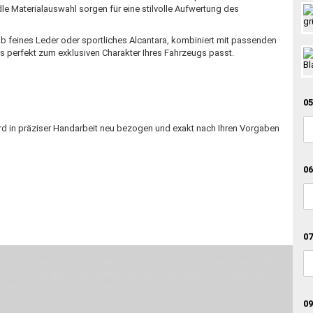
le Materialauswahl sorgen für eine stilvolle Aufwertung des
 Ob feines Leder oder sportliches Alcantara, kombiniert mit passenden
as perfekt zum exklusiven Charakter Ihres Fahrzeugs passt.
05
rd in präziser Handarbeit neu bezogen und exakt nach Ihren Vorgaben
06
07
otionen teilt, bist Du bei uns richtig. Unser Ziel ist Deine Idee greifbar zu 
erste Linie mit unserer Erfahrung. Um ein bestmögliches Ergebnis zu erzielen, 
Unsere Mission ist die Perfektion
09