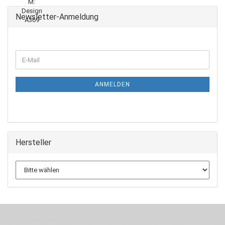
Newsletter-Anmeldung
WEITER
E-
ZUR
Mail
NEWSLETTER-
ANMELDUNG
ANMELDEN
Hersteller
Wenn Du jemanden suchst der Deine Individualität und Ideen versteht, Deine
Emotionen teilt, bist Du bei uns richtig. Unser Ziel ist Deine Idee greifbar zu