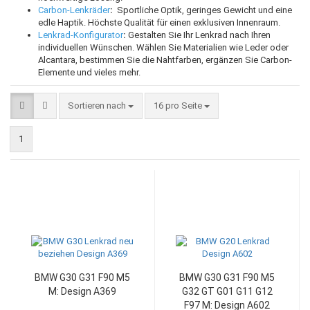
Carbon-Lenkräder
:
Sportliche Optik, geringes Gewicht und eine
edle Haptik. Höchste Qualität für einen exklusiven Innenraum.
Lenkrad-Konfigurator
:
Gestalten Sie Ihr Lenkrad nach Ihren
individuellen Wünschen. Wählen Sie Materialien wie Leder oder
Alcantara, bestimmen Sie die Nahtfarben, ergänzen Sie Carbon-
Elemente und vieles mehr.
Sortieren nach
pro Seite
Sortieren nach
16 pro Seite
1
BMW G30 G31 F90 M5
BMW G30 G31 F90 M5
M: Design A369
G32 GT G01 G11 G12
F97 M: Design A602