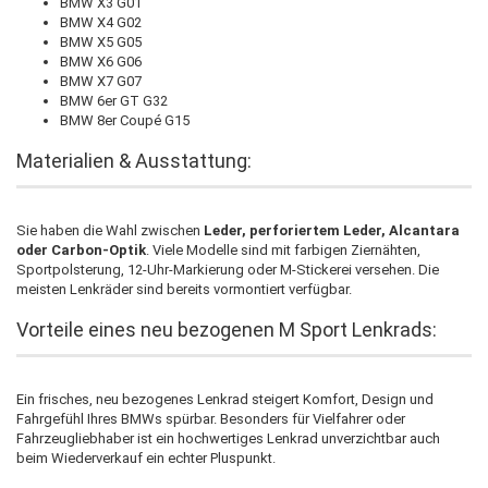
BMW X3 G01
BMW X4 G02
BMW X5 G05
BMW X6 G06
BMW X7 G07
BMW 6er GT G32
BMW 8er Coupé G15
Materialien & Ausstattung:
Sie haben die Wahl zwischen
Leder, perforiertem Leder, Alcantara
oder Carbon-Optik
. Viele Modelle sind mit farbigen Ziernähten,
Sportpolsterung, 12-Uhr-Markierung oder M-Stickerei versehen. Die
meisten Lenkräder sind bereits vormontiert verfügbar.
Vorteile eines neu bezogenen M Sport Lenkrads:
Ein frisches, neu bezogenes Lenkrad steigert Komfort, Design und
Fahrgefühl Ihres BMWs spürbar. Besonders für Vielfahrer oder
Fahrzeugliebhaber ist ein hochwertiges Lenkrad unverzichtbar auch
beim Wiederverkauf ein echter Pluspunkt.