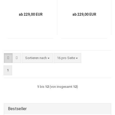
ab 229,00 EUR
ab 229,00 EUR
Sortieren nach
pro Seite
Sortieren nach
16 pro Seite
1
1
bis
12
(von insgesamt
12
)
Bestseller