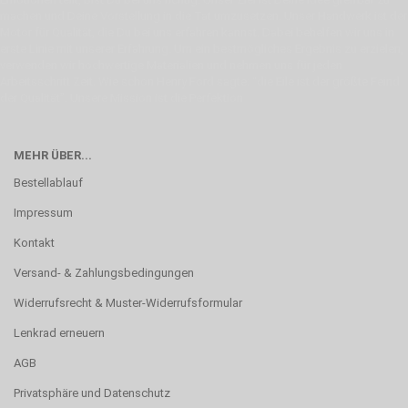
machen und Deine Vorstellung in die Tat umzusetzen. Unser Handwerk ist der
Motor für Qualität, die Du bei uns erfahren kannst. Dabei behelfen wir uns in
erste Linie mit unserer Erfahrung. Um ein bestmögliches Ergebnis zu erzielen,
verwenden wir hochwertige Materialien und nehmen uns für jeden
Arbeitsschritt Zeit. Wie schon Henry Ford sagte: “die Eile ist der größte Feind
der Qualität”. Unsere Mission ist die Perfektion
MEHR ÜBER...
Bestellablauf
Impressum
Kontakt
Versand- & Zahlungsbedingungen
Widerrufsrecht & Muster-Widerrufsformular
Lenkrad erneuern
AGB
Privatsphäre und Datenschutz