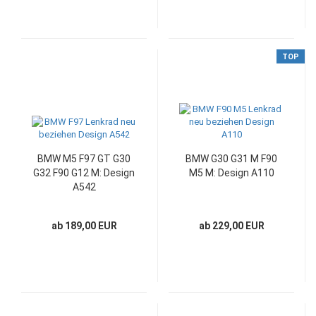
TOP
BMW M5 F97 GT G30
BMW G30 G31 M F90
G32 F90 G12 M: Design
M5 M: Design A110
A542
ab 189,00 EUR
ab 229,00 EUR