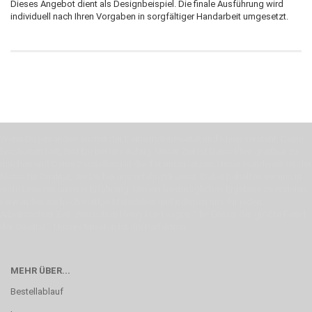
Dieses Angebot dient als Designbeispiel. Die finale Ausführung wird
individuell nach Ihren Vorgaben in sorgfältiger Handarbeit umgesetzt.
Wenn Du jemanden suchst der Deine Individualität und Ideen versteht, Deine
Emotionen teilt, bist Du bei uns richtig. Unser Ziel ist Deine Idee greifbar zu
machen und Deine Vorstellung in die Tat umzusetzen. Unser Handwerk ist der
Motor für Qualität, die Du bei uns erfahren kannst. Dabei behelfen wir uns in
erste Linie mit unserer Erfahrung. Um ein bestmögliches Ergebnis zu erzielen,
verwenden wir hochwertige Materialien und nehmen uns für jeden
Arbeitsschritt Zeit. Wie schon Henry Ford sagte: “die Eile ist der größte Feind
der Qualität”. Unsere Mission ist die Perfektion
MEHR ÜBER...
Bestellablauf