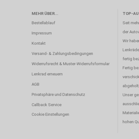
MEHR ÜBER...
TOP-AU
Bestellablauf
Seit mehr
der Autov
Impressum
Wir haben
Kontakt
Lenkräde
Versand- & Zahlungsbedingungen
fertig be
Widerrufsrecht & Muster-Widerrufsformular
Fertig b
Lenkrad erneuern
verschick
AGB
abgeholt
Privatsphäre und Datenschutz
Unser ge
ausschlie
Callback Service
Materiali
Cookie Einstellungen
hohen Qu