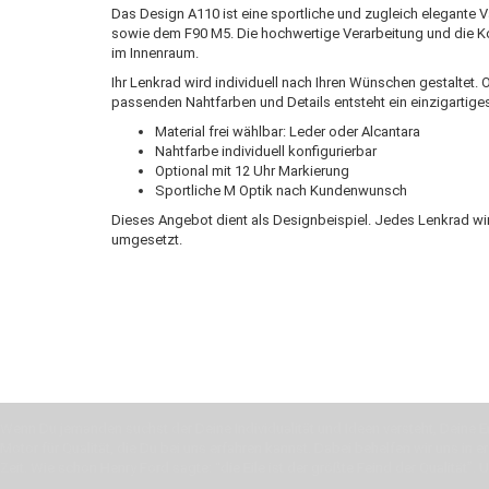
Das Design A110 ist eine sportliche und zugleich elegante
sowie dem F90 M5. Die hochwertige Verarbeitung und die Ko
im Innenraum.
Ihr Lenkrad wird individuell nach Ihren Wünschen gestaltet. 
passenden Nahtfarben und Details entsteht ein einzigartige
Material frei wählbar: Leder oder Alcantara
Nahtfarbe individuell konfigurierbar
Optional mit 12 Uhr Markierung
Sportliche M Optik nach Kundenwunsch
Dieses Angebot dient als Designbeispiel. Jedes Lenkrad wi
umgesetzt.
Wenn Du jemanden suchst der Deine Individualität und Ideen versteht, Deine Em
Motor für Qualität, die Du bei uns erfahren kannst. Dabei behelfen wir uns in 
Zeit. Wie schon Henry Ford sagte: “die Eile ist der größte Feind der Qualität”. 