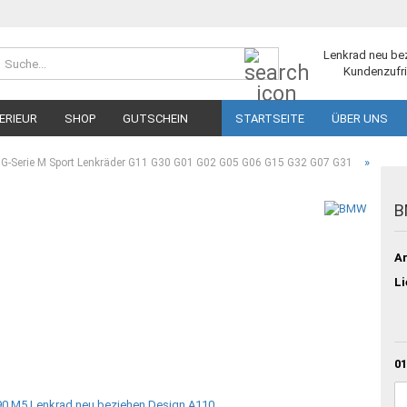
Suche...
Lenkrad neu be
Kundenzufri
ERIEUR
SHOP
GUTSCHEIN
STARTSEITE
ÜBER UNS
»
-Serie M Sport Lenkräder G11 G30 G01 G02 G05 G06 G15 G32 G07 G31
B
Ar
Li
01