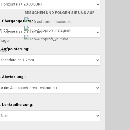
BESUCHEN UND FOLGEN SIE UNS AUF
. Übergänge unten:
atung
nfragen
.Aufpolsterung:
alien
. Abwicklung::
. Lenkradheizung: