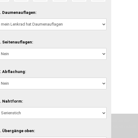
. Daumenauflagen:
. Seitenauflagen:
. Abflachung:
. Nahtform:
machen und Deine Vorstellung in die Tat umzusetzen. Unser Handwerk ist der
verwenden wir hochwertige Materialien und nehmen uns für jeden Arbeitsschritt
. Übergänge oben: