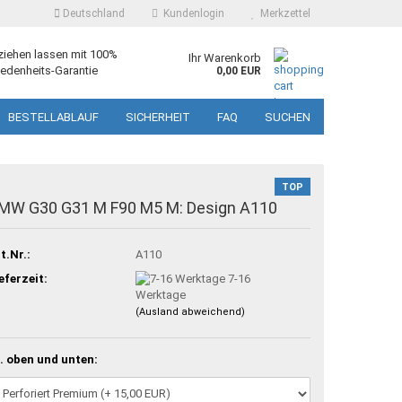
Deutschland
Kundenlogin
Merkzettel
ziehen lassen mit 100%
Ihr Warenkorb
edenheits-Garantie
0,00 EUR
BESTELLABLAUF
SICHERHEIT
FAQ
SUCHEN
TOP
MW G30 G31 M F90 M5 M: Design A110
t.Nr.:
A110
eferzeit:
7-16
Werktage
(Ausland abweichend)
. oben und unten: