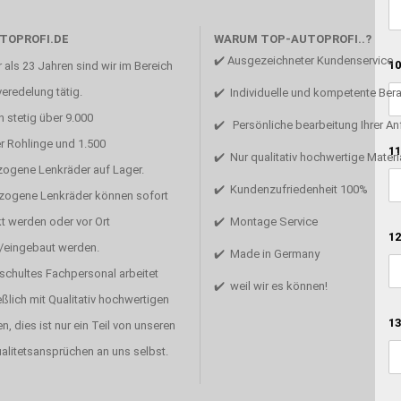
TOPROFI.DE
WARUM TOP-AUTOPROFI..?
✔️ Ausgezeichneter Kundenservice
10
 als 23 Jahren sind wir im Bereich
eredelung tätig.
✔️ Individuelle und kompetente Ber
 stetig über 9.000
✔️ Persönliche bearbeitung Ihrer A
r Rohlinge und 1.500
11
✔️ Nur qualitativ hochwertige Materi
zogene Lenkräder auf Lager.
✔️ Kundenzufriedenheit 100%
ezogene Lenkräder können sofort
t werden oder vor Ort
✔️ Montage Service
12
/eingebaut werden.
✔️ Made in Germany
schultes Fachpersonal arbeitet
✔️ weil wir es können!
ßlich mit Qualitativ hochwertigen
13
en, dies ist nur ein Teil von unseren
alitetsansprüchen an uns selbst.