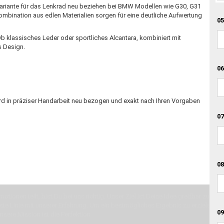
 Variante für das Lenkrad neu beziehen bei BMW Modellen wie G30, G31
mbination aus edlen Materialien sorgen für eine deutliche Aufwertung
05
Ob klassisches Leder oder sportliches Alcantara, kombiniert mit
s Design.
06
rd in präziser Handarbeit neu bezogen und exakt nach Ihren Vorgaben
07
08
otionen teilt, bist Du bei uns richtig. Unser Ziel ist Deine Idee greifbar zu 
erste Linie mit unserer Erfahrung. Um ein bestmögliches Ergebnis zu erzielen, 
09
Unsere Mission ist die Perfektion