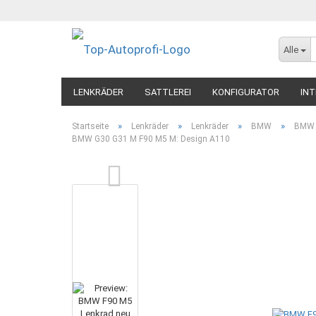
Alle
LENKRÄDER
SATTLEREI
KONFIGURATOR
INT
»
»
»
»
Startseite
Lenkräder
Lenkräder
BMW
BMW G
BMW G30 G31 M F90 M5 M: Design A110