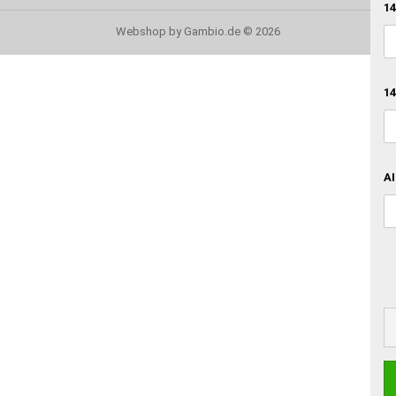
14
Webshop
by Gambio.de © 2026
14
AI