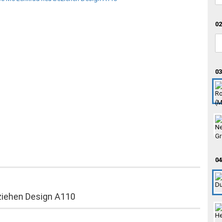
02
03
04
iehen Design A110