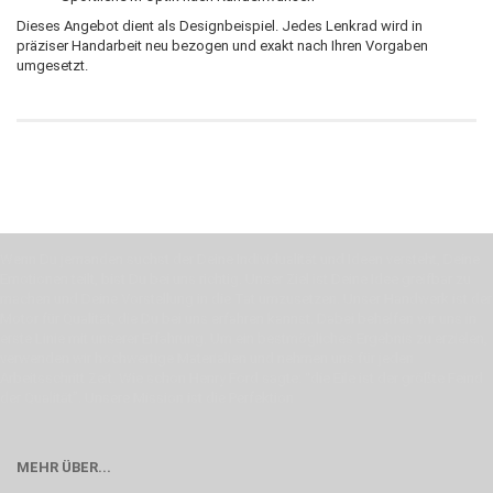
Dieses Angebot dient als Designbeispiel. Jedes Lenkrad wird in
präziser Handarbeit neu bezogen und exakt nach Ihren Vorgaben
umgesetzt.
Wenn Du jemanden suchst der Deine Individualität und Ideen versteht, Deine
Emotionen teilt, bist Du bei uns richtig. Unser Ziel ist Deine Idee greifbar zu
machen und Deine Vorstellung in die Tat umzusetzen. Unser Handwerk ist der
Motor für Qualität, die Du bei uns erfahren kannst. Dabei behelfen wir uns in
erste Linie mit unserer Erfahrung. Um ein bestmögliches Ergebnis zu erzielen,
verwenden wir hochwertige Materialien und nehmen uns für jeden
Arbeitsschritt Zeit. Wie schon Henry Ford sagte: “die Eile ist der größte Feind
der Qualität”. Unsere Mission ist die Perfektion
MEHR ÜBER...