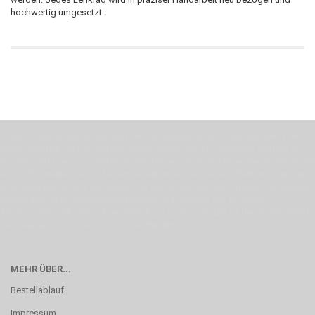
hochwertig umgesetzt.
Wenn Du jemanden suchst der Deine Individualität und Ideen versteht, Deine
Emotionen teilt, bist Du bei uns richtig. Unser Ziel ist Deine Idee greifbar zu
machen und Deine Vorstellung in die Tat umzusetzen. Unser Handwerk ist der
Motor für Qualität, die Du bei uns erfahren kannst. Dabei behelfen wir uns in
erste Linie mit unserer Erfahrung. Um ein bestmögliches Ergebnis zu erzielen,
verwenden wir hochwertige Materialien und nehmen uns für jeden
Arbeitsschritt Zeit. Wie schon Henry Ford sagte: “die Eile ist der größte Feind
der Qualität”. Unsere Mission ist die Perfektion
MEHR ÜBER...
Bestellablauf
Impressum