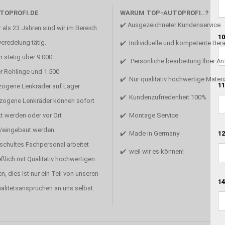
TOPROFI.DE
WARUM TOP-AUTOPROFI..?
✔️ Ausgezeichneter Kundenservice
 als 23 Jahren sind wir im Bereich
10
eredelung tätig.
✔️ Individuelle und kompetente Ber
 stetig über 9.000
✔️ Persönliche bearbeitung Ihrer A
r Rohlinge und 1.500
✔️ Nur qualitativ hochwertige Materi
11
zogene Lenkräder auf Lager.
✔️ Kundenzufriedenheit 100%
ezogene Lenkräder können sofort
t werden oder vor Ort
✔️ Montage Service
/eingebaut werden.
12
✔️ Made in Germany
schultes Fachpersonal arbeitet
✔️ weil wir es können!
ßlich mit Qualitativ hochwertigen
en, dies ist nur ein Teil von unseren
14
alitetsansprüchen an uns selbst.