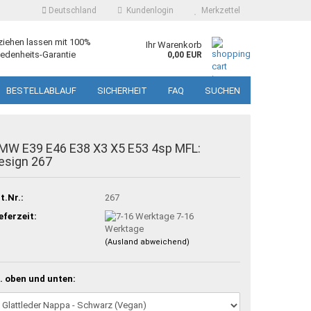
Deutschland
Kundenlogin
Merkzettel
ziehen lassen mit 100%
Ihr Warenkorb
edenheits-Garantie
0,00 EUR
BESTELLABLAUF
SICHERHEIT
FAQ
SUCHEN
MW E39 E46 E38 X3 X5 E53 4sp MFL:
esign 267
t.Nr.:
267
eferzeit:
7-16
Werktage
(Ausland abweichend)
. oben und unten: