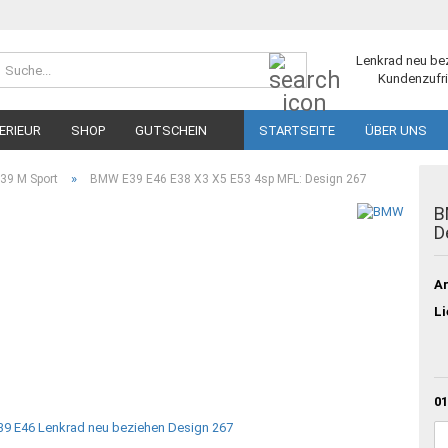
Suche...
Lenkrad neu be
Kundenzufri
ERIEUR
SHOP
GUTSCHEIN
STARTSEITE
ÜBER UNS
»
39 M Sport
BMW E39 E46 E38 X3 X5 E53 4sp MFL: Design 267
B
D
Ar
Li
01