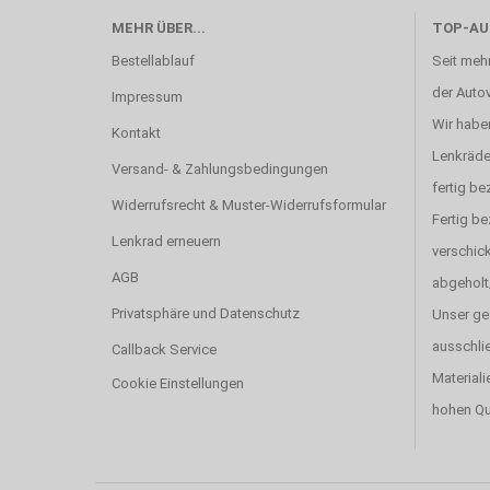
MEHR ÜBER...
TOP-AU
Bestellablauf
Seit mehr
der Autov
Impressum
Wir haben
Kontakt
Lenkräde
Versand- & Zahlungsbedingungen
fertig be
Widerrufsrecht & Muster-Widerrufsformular
Fertig b
Lenkrad erneuern
verschick
AGB
abgeholt
Privatsphäre und Datenschutz
Unser ge
ausschlie
Callback Service
Materiali
Cookie Einstellungen
hohen Qu