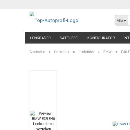
Alle
LENKRÄDER
SATTLEREI
KONFIGURATOR
INT
»
»
»
»
Startseite
Lenkräder
Lenkräder
BMW
E46 E