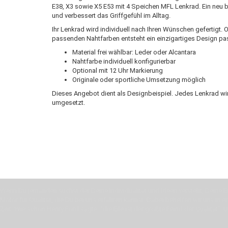
E38, X3 sowie X5 E53 mit 4 Speichen MFL Lenkrad. Ein neu 
und verbessert das Griffgefühl im Alltag.
Ihr Lenkrad wird individuell nach Ihren Wünschen gefertigt.
passenden Nahtfarben entsteht ein einzigartiges Design p
Material frei wählbar: Leder oder Alcantara
Nahtfarbe individuell konfigurierbar
Optional mit 12 Uhr Markierung
Originale oder sportliche Umsetzung möglich
Dieses Angebot dient als Designbeispiel. Jedes Lenkrad wi
umgesetzt.
Wenn Du jemanden suchst der Deine Individualität und Ideen versteht, Deine Em
Motor für Qualität, die Du bei uns erfahren kannst. Dabei behelfen wir uns in 
Zeit. Wie schon Henry Ford sagte: “die Eile ist der größte Feind der Qualität”. 