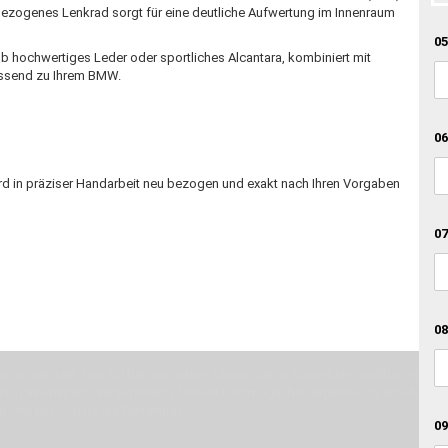
bezogenes Lenkrad sorgt für eine deutliche Aufwertung im Innenraum
05
 Ob hochwertiges Leder oder sportliches Alcantara, kombiniert mit
assend zu Ihrem BMW.
06
rd in präziser Handarbeit neu bezogen und exakt nach Ihren Vorgaben
07
08
otionen teilt, bist Du bei uns richtig. Unser Ziel ist Deine Idee greifbar zu 
erste Linie mit unserer Erfahrung. Um ein bestmögliches Ergebnis zu erzielen, 
Unsere Mission ist die Perfektion
09