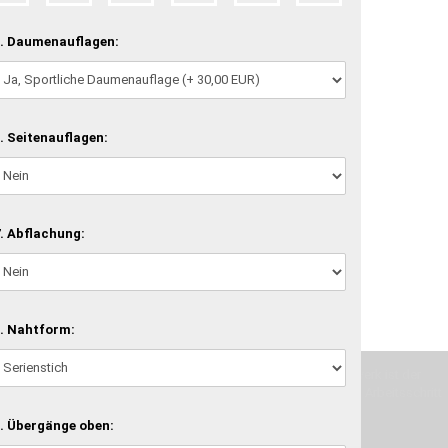
. Daumenauflagen:
. Seitenauflagen:
. Abflachung:
. Nahtform:
machen und Deine Vorstellung in die Tat umzusetzen. Unser Handwerk ist der
verwenden wir hochwertige Materialien und nehmen uns für jeden Arbeitsschritt
. Übergänge oben: