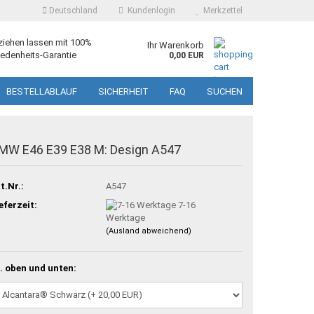
Deutschland
Kundenlogin
Merkzettel
ziehen lassen mit 100%
Ihr Warenkorb
edenheits-Garantie
0,00 EUR
BESTELLABLAUF
SICHERHEIT
FAQ
SUCHEN
MW E46 E39 E38 M: Design A547
t.Nr.:
A547
eferzeit:
7-16
Werktage
(Ausland abweichend)
. oben und unten: