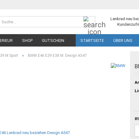
Suche...
Lenkrad neu be
Kundenzufri
ERIEUR
SHOP
GUTSCHEIN
STARTSEITE
ÜBER UNS
»
39 M Sport
BMW E46 E39 E38 M: Design A547
B
Ar
Li
01