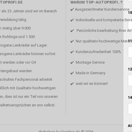
TOPROFI.DE
WARUM TOP-AUTOPROFI..?
✔️ Ausgezeichneter Kundenservice
 als 23 Jahren sind wir im Bereich
10
eredelung tätig.
✔️ Individuelle und kompetente Ber
 stetig über 9.000
✔️ Persönliche bearbeitung Ihrer A
r Rohlinge und 1.500
11
✔️ Nur qualitativ hochwertige Materi
zogene Lenkräder auf Lager.
✔️ Kundenzufriedenheit 100%
ezogene Lenkräder können sofort
t werden oder vor Ort
✔️ Montage Service
12
/eingebaut werden.
✔️ Made in Germany
schultes Fachpersonal arbeitet
✔️ weil wir es können!
ßlich mit Qualitativ hochwertigen
en, dies ist nur ein Teil von unseren
14
alitetsansprüchen an uns selbst.
AI
Webshop
by Gambio.de © 2026