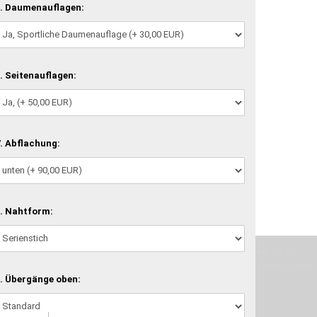
. Daumenauflagen:
. Seitenauflagen:
. Abflachung:
. Nahtform:
machen und Deine Vorstellung in die Tat umzusetzen. Unser Handwerk ist der
verwenden wir hochwertige Materialien und nehmen uns für jeden Arbeitsschritt
. Übergänge oben: