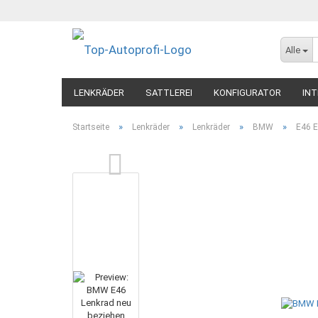
Alle
LENKRÄDER
SATTLEREI
KONFIGURATOR
INT
»
»
»
»
Startseite
Lenkräder
Lenkräder
BMW
E46 E