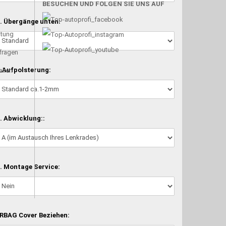
BESUCHEN UND FOLGEN SIE UNS AUF
. Übergänge unten:
atung
nfragen
.Aufpolsterung:
alien
. Abwicklung::
. Montage Service:
RBAG Cover Beziehen: