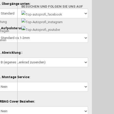
. Übergänge unten:
BESUCHEN UND FOLGEN SIE UNS AUF
atung
.Aufpolsterung:
nfragen
alien
. Abwicklung::
. Montage Service:
RBAG Cover Beziehen: