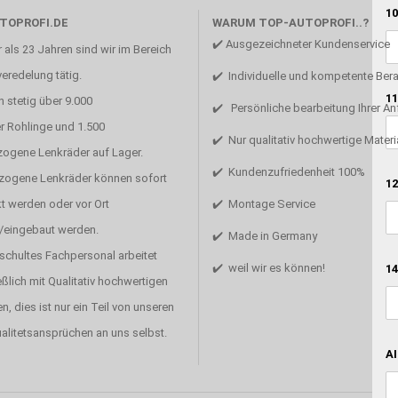
10
TOPROFI.DE
WARUM TOP-AUTOPROFI..?
✔️ Ausgezeichneter Kundenservice
 als 23 Jahren sind wir im Bereich
eredelung tätig.
✔️ Individuelle und kompetente Ber
11
 stetig über 9.000
✔️ Persönliche bearbeitung Ihrer A
r Rohlinge und 1.500
✔️ Nur qualitativ hochwertige Materi
zogene Lenkräder auf Lager.
✔️ Kundenzufriedenheit 100%
ezogene Lenkräder können sofort
12
t werden oder vor Ort
✔️ Montage Service
/eingebaut werden.
✔️ Made in Germany
schultes Fachpersonal arbeitet
✔️ weil wir es können!
14
ßlich mit Qualitativ hochwertigen
en, dies ist nur ein Teil von unseren
alitetsansprüchen an uns selbst.
AI