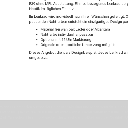
E39 ohne MFL Ausstattung. Ein neu bezogenes Lenkrad sorgt
Haptik im täglichen Einsatz.
Ihr Lenkrad wird individuell nach Ihren Wünschen gefertigt.
passenden Nahtfarben entsteht ein einzigartiges Design p
Material frei wählbar: Leder oder Alcantara
Nahtfarbe individuell anpassbar
Optional mit 12 Uhr Markierung
Originale oder sportliche Umsetzung möglich
Dieses Angebot dient als Designbeispiel. Jedes Lenkrad wi
umgesetzt.
Wenn Du jemanden suchst der Deine Individualität und Ideen versteht, Deine Em
Motor für Qualität, die Du bei uns erfahren kannst. Dabei behelfen wir uns in 
Zeit. Wie schon Henry Ford sagte: “die Eile ist der größte Feind der Qualität”. 