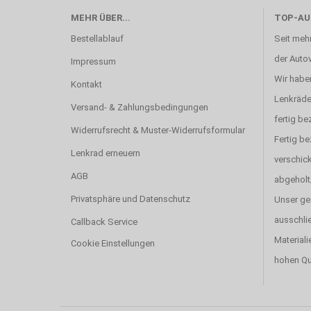
MEHR ÜBER...
TOP-AU
Bestellablauf
Seit mehr
der Autov
Impressum
Wir haben
Kontakt
Lenkräde
Versand- & Zahlungsbedingungen
fertig be
Widerrufsrecht & Muster-Widerrufsformular
Fertig b
Lenkrad erneuern
verschick
AGB
abgeholt
Privatsphäre und Datenschutz
Unser ge
ausschlie
Callback Service
Materiali
Cookie Einstellungen
hohen Qu