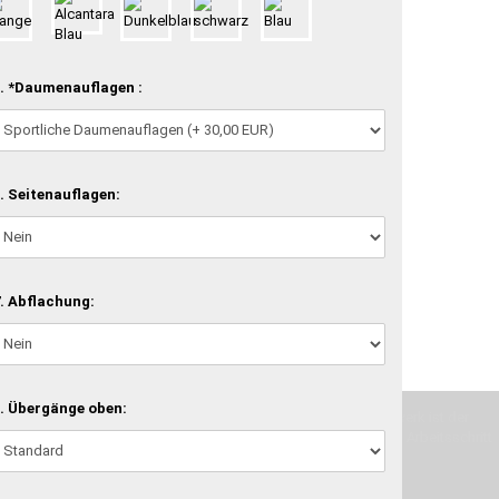
. *Daumenauflagen :
. Seitenauflagen:
. Abflachung:
. Übergänge oben:
machen und Deine Vorstellung in die Tat umzusetzen. Unser Handwerk ist der
verwenden wir hochwertige Materialien und nehmen uns für jeden Arbeitsschritt