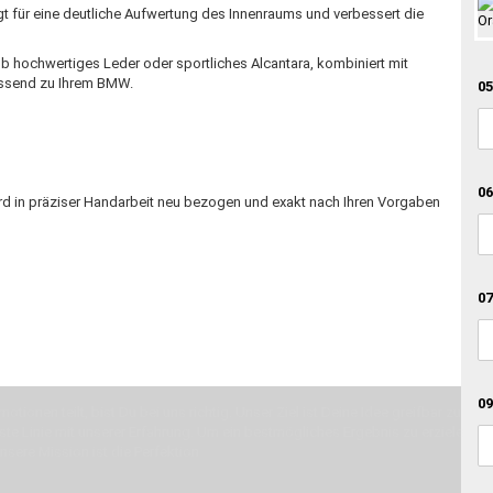
 für eine deutliche Aufwertung des Innenraums und verbessert die
 Ob hochwertiges Leder oder sportliches Alcantara, kombiniert mit
assend zu Ihrem BMW.
05
06
rd in präziser Handarbeit neu bezogen und exakt nach Ihren Vorgaben
07
09
otionen teilt, bist Du bei uns richtig. Unser Ziel ist Deine Idee greifbar zu 
erste Linie mit unserer Erfahrung. Um ein bestmögliches Ergebnis zu erzielen, 
Unsere Mission ist die Perfektion