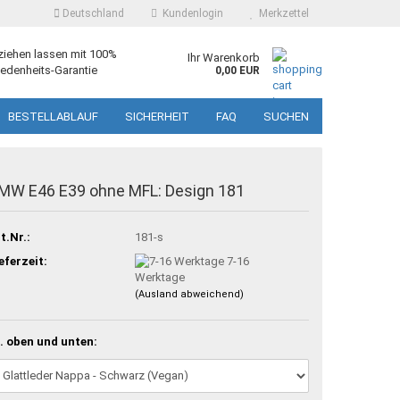
Deutschland
Kundenlogin
Merkzettel
ziehen lassen mit 100%
Ihr Warenkorb
edenheits-Garantie
0,00 EUR
BESTELLABLAUF
SICHERHEIT
FAQ
SUCHEN
MW E46 E39 ohne MFL: Design 181
t.Nr.:
181-s
eferzeit:
7-16
Werktage
(Ausland abweichend)
. oben und unten: