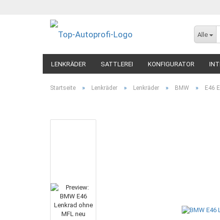
Alle
LENKRÄDER
SATTLEREI
KONFIGURATOR
INT
»
»
»
»
Startseite
Lenkräder
Lenkräder
BMW
E46 E