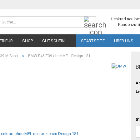
Suche...
Lenkrad neu be
Kundenzufri
ERIEUR
SHOP
GUTSCHEIN
STARTSEITE
ÜBER UNS
»
39 M Sport
BMW E46 E39 ohne MFL: Design 181
B
Ar
Li
01