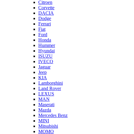
Citroen
Corvette
DACIA
Dodge
Ferrari
Fiat
Ford
Honda
Hummer
Hyundai
ISUZU
IVECO
Jaguar
Jeep
KIA
Lamborghini
Land Rover
LEXUS
MAN
Maserati
Mazda
Mercedes Benz
MINI
Mitsubishi
MOMO