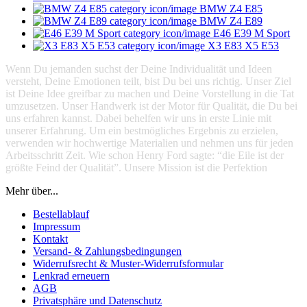
BMW Z4 E85
BMW Z4 E89
E46 E39 M Sport
X3 E83 X5 E53
Wenn Du jemanden suchst der Deine Individualität und Ideen
versteht, Deine Emotionen teilt, bist Du bei uns richtig. Unser Ziel
ist Deine Idee greifbar zu machen und Deine Vorstellung in die Tat
umzusetzen. Unser Handwerk ist der Motor für Qualität, die Du bei
uns erfahren kannst. Dabei behelfen wir uns in erste Linie mit
unserer Erfahrung. Um ein bestmögliches Ergebnis zu erzielen,
verwenden wir hochwertige Materialien und nehmen uns für jeden
Arbeitsschritt Zeit. Wie schon Henry Ford sagte: “die Eile ist der
größte Feind der Qualität”. Unsere Mission ist die Perfektion
Mehr über...
Bestellablauf
Impressum
Kontakt
Versand- & Zahlungsbedingungen
Widerrufsrecht & Muster-Widerrufsformular
Lenkrad erneuern
AGB
Privatsphäre und Datenschutz