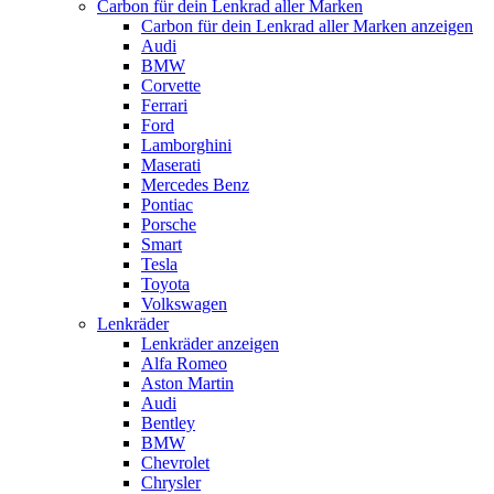
Carbon für dein Lenkrad aller Marken
Carbon für dein Lenkrad aller Marken anzeigen
Audi
BMW
Corvette
Ferrari
Ford
Lamborghini
Maserati
Mercedes Benz
Pontiac
Porsche
Smart
Tesla
Toyota
Volkswagen
Lenkräder
Lenkräder anzeigen
Alfa Romeo
Aston Martin
Audi
Bentley
BMW
Chevrolet
Chrysler