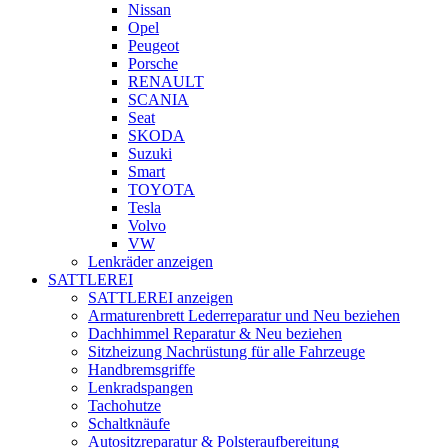
Nissan
Opel
Peugeot
Porsche
RENAULT
SCANIA
Seat
SKODA
Suzuki
Smart
TOYOTA
Tesla
Volvo
VW
Lenkräder anzeigen
SATTLEREI
SATTLEREI anzeigen
Armaturenbrett Lederreparatur und Neu beziehen
Dachhimmel Reparatur & Neu beziehen
Sitzheizung Nachrüstung für alle Fahrzeuge
Handbremsgriffe
Lenkradspangen
Tachohutze
Schaltknäufe
Autositzreparatur & Polsteraufbereitung