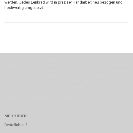
werden. Jedes Lenkrad wird in präziser Handarbeit neu bezogen und
hochwertig umgesetzt.
Wenn Du jemanden suchst der Deine Individualität und Ideen versteht, Deine
Emotionen teilt, bist Du bei uns richtig. Unser Ziel ist Deine Idee greifbar zu
machen und Deine Vorstellung in die Tat umzusetzen. Unser Handwerk ist der
Motor für Qualität, die Du bei uns erfahren kannst. Dabei behelfen wir uns in
erste Linie mit unserer Erfahrung. Um ein bestmögliches Ergebnis zu erzielen,
verwenden wir hochwertige Materialien und nehmen uns für jeden
Arbeitsschritt Zeit. Wie schon Henry Ford sagte: “die Eile ist der größte Feind
der Qualität”. Unsere Mission ist die Perfektion
MEHR ÜBER...
Bestellablauf