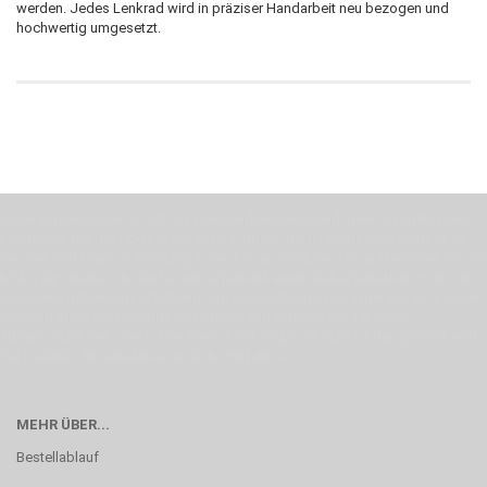
werden. Jedes Lenkrad wird in präziser Handarbeit neu bezogen und
hochwertig umgesetzt.
Wenn Du jemanden suchst der Deine Individualität und Ideen versteht, Deine
Emotionen teilt, bist Du bei uns richtig. Unser Ziel ist Deine Idee greifbar zu
machen und Deine Vorstellung in die Tat umzusetzen. Unser Handwerk ist der
Motor für Qualität, die Du bei uns erfahren kannst. Dabei behelfen wir uns in
erste Linie mit unserer Erfahrung. Um ein bestmögliches Ergebnis zu erzielen,
verwenden wir hochwertige Materialien und nehmen uns für jeden
Arbeitsschritt Zeit. Wie schon Henry Ford sagte: “die Eile ist der größte Feind
der Qualität”. Unsere Mission ist die Perfektion
MEHR ÜBER...
Bestellablauf