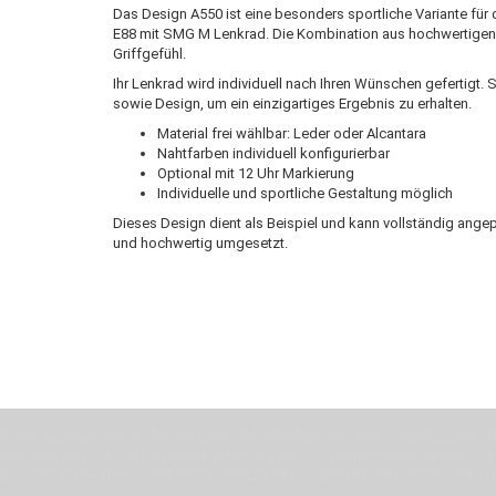
Das Design A550 ist eine besonders sportliche Variante fü
E88 mit SMG M Lenkrad. Die Kombination aus hochwertigen M
Griffgefühl.
Ihr Lenkrad wird individuell nach Ihren Wünschen gefertigt
sowie Design, um ein einzigartiges Ergebnis zu erhalten.
Material frei wählbar: Leder oder Alcantara
Nahtfarben individuell konfigurierbar
Optional mit 12 Uhr Markierung
Individuelle und sportliche Gestaltung möglich
Dieses Design dient als Beispiel und kann vollständig ang
und hochwertig umgesetzt.
Wenn Du jemanden suchst der Deine Individualität und Ideen versteht, Deine Em
Motor für Qualität, die Du bei uns erfahren kannst. Dabei behelfen wir uns in 
Zeit. Wie schon Henry Ford sagte: “die Eile ist der größte Feind der Qualität”. 