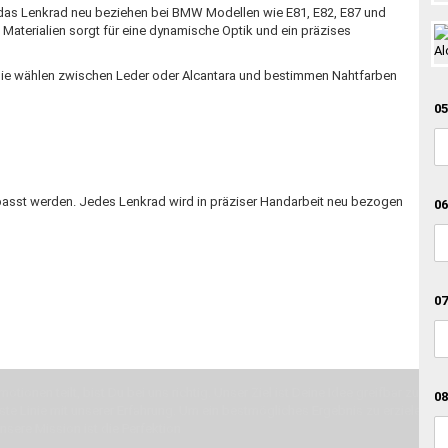
r das Lenkrad neu beziehen bei BMW Modellen wie E81, E82, E87 und
aterialien sorgt für eine dynamische Optik und ein präzises
. Sie wählen zwischen Leder oder Alcantara und bestimmen Nahtfarben
05
epasst werden. Jedes Lenkrad wird in präziser Handarbeit neu bezogen
06
07
otionen teilt, bist Du bei uns richtig. Unser Ziel ist Deine Idee greifbar zu 
08
erste Linie mit unserer Erfahrung. Um ein bestmögliches Ergebnis zu erzielen, 
Unsere Mission ist die Perfektion