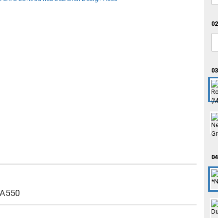
02
03
04
 A550