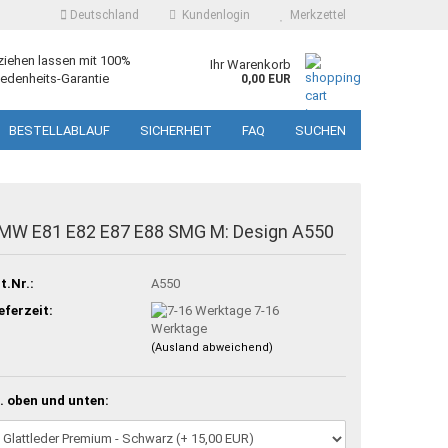
Deutschland
Kundenlogin
Merkzettel
ziehen lassen mit 100%
Ihr Warenkorb
edenheits-Garantie
0,00 EUR
BESTELLABLAUF
SICHERHEIT
FAQ
SUCHEN
MW E81 E82 E87 E88 SMG M: Design A550
t.Nr.:
A550
eferzeit:
7-16
Werktage
(Ausland abweichend)
. oben und unten: