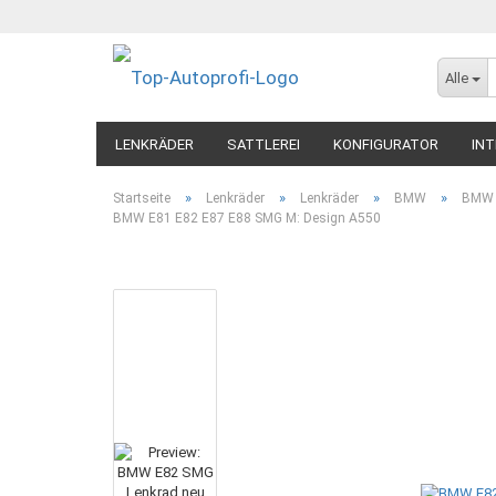
Alle
LENKRÄDER
SATTLEREI
KONFIGURATOR
INT
»
»
»
»
Startseite
Lenkräder
Lenkräder
BMW
BMW E
BMW E81 E82 E87 E88 SMG M: Design A550