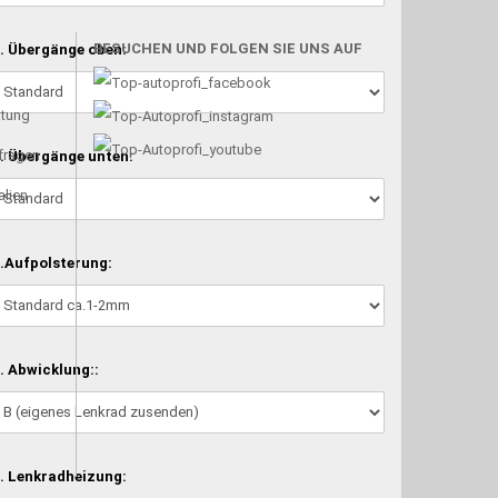
BESUCHEN UND FOLGEN SIE UNS AUF
. Übergänge oben:
atung
nfragen
. Übergänge unten:
alien
.Aufpolsterung:
. Abwicklung::
. Lenkradheizung: