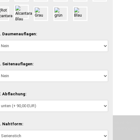
. Daumenauflagen:
. Seitenauflagen:
. Abflachung:
machen und Deine Vorstellung in die Tat umzusetzen. Unser Handwerk ist der
. Nahtform:
verwenden wir hochwertige Materialien und nehmen uns für jeden Arbeitsschritt