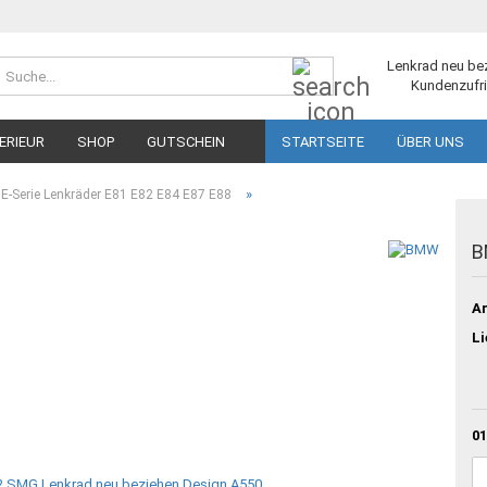
Suche...
Lenkrad neu be
Kundenzufri
ERIEUR
SHOP
GUTSCHEIN
STARTSEITE
ÜBER UNS
»
-Serie Lenkräder E81 E82 E84 E87 E88
B
Ar
Li
01