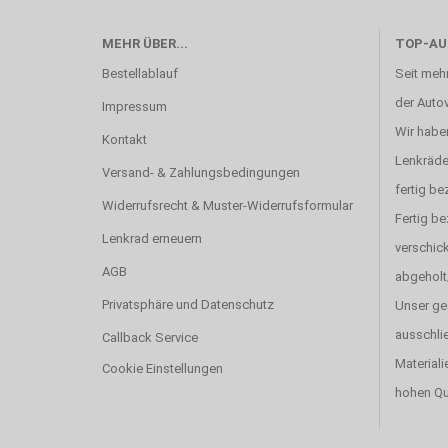
MEHR ÜBER...
TOP-AU
Bestellablauf
Seit mehr
der Autov
Impressum
Wir haben
Kontakt
Lenkräde
Versand- & Zahlungsbedingungen
fertig be
Widerrufsrecht & Muster-Widerrufsformular
Fertig b
Lenkrad erneuern
verschick
AGB
abgeholt
Privatsphäre und Datenschutz
Unser ge
ausschlie
Callback Service
Materiali
Cookie Einstellungen
hohen Qu