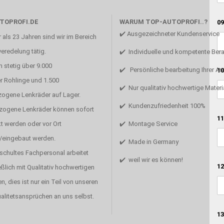
TOPROFI.DE
WARUM TOP-AUTOPROFI..?
09
✔️ Ausgezeichneter Kundenservice
 als 23 Jahren sind wir im Bereich
eredelung tätig.
✔️ Individuelle und kompetente Ber
 stetig über 9.000
✔️ Persönliche bearbeitung Ihrer A
10
r Rohlinge und 1.500
✔️ Nur qualitativ hochwertige Materi
zogene Lenkräder auf Lager.
✔️ Kundenzufriedenheit 100%
ezogene Lenkräder können sofort
11
t werden oder vor Ort
✔️ Montage Service
/eingebaut werden.
✔️ Made in Germany
schultes Fachpersonal arbeitet
✔️ weil wir es können!
12
ßlich mit Qualitativ hochwertigen
en, dies ist nur ein Teil von unseren
alitetsansprüchen an uns selbst.
13