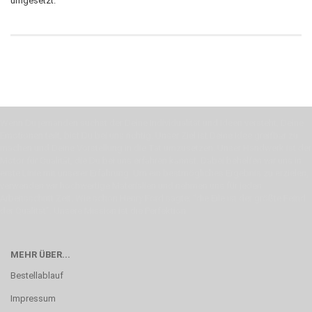
umgesetzt.
Wenn Du jemanden suchst der Deine Individualität und Ideen versteht, Deine
Emotionen teilt, bist Du bei uns richtig. Unser Ziel ist Deine Idee greifbar zu
machen und Deine Vorstellung in die Tat umzusetzen. Unser Handwerk ist der
Motor für Qualität, die Du bei uns erfahren kannst. Dabei behelfen wir uns in
erste Linie mit unserer Erfahrung. Um ein bestmögliches Ergebnis zu erzielen,
verwenden wir hochwertige Materialien und nehmen uns für jeden
Arbeitsschritt Zeit. Wie schon Henry Ford sagte: “die Eile ist der größte Feind
der Qualität”. Unsere Mission ist die Perfektion
MEHR ÜBER...
Bestellablauf
Impressum