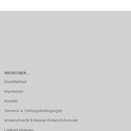
Wenn Du jemanden suchst der Deine Individualität und Ideen versteht, Deine
Emotionen teilt, bist Du bei uns richtig. Unser Ziel ist Deine Idee greifbar zu
machen und Deine Vorstellung in die Tat umzusetzen. Unser Handwerk ist der
Motor für Qualität, die Du bei uns erfahren kannst. Dabei behelfen wir uns in
erste Linie mit unserer Erfahrung. Um ein bestmögliches Ergebnis zu erzielen,
verwenden wir hochwertige Materialien und nehmen uns für jeden
Arbeitsschritt Zeit. Wie schon Henry Ford sagte: “die Eile ist der größte Feind
der Qualität”. Unsere Mission ist die Perfektion
MEHR ÜBER...
Bestellablauf
Impressum
Kontakt
Versand- & Zahlungsbedingungen
Widerrufsrecht & Muster-Widerrufsformular
Lenkrad erneuern