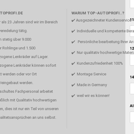
TOPROFI.DE
WARUM TOP-AUTOPROFI..?
11
✔️ Ausgezeichneter Kundenservice
 als 23 Jahren sind wir im Bereich
eredelung tätig.
✔️ Individuelle und kompetente Ber
 stetig über 9.000
✔️ Persönliche bearbeitung Ihrer A
r Rohlinge und 1.500
12
✔️ Nur qualitativ hochwertige Materi
zogene Lenkräder auf Lager.
✔️ Kundenzufriedenheit 100%
ezogene Lenkräder können sofort
t werden oder vor Ort
✔️ Montage Service
14
/eingebaut werden.
✔️ Made in Germany
schultes Fachpersonal arbeitet
✔️ weil wir es können!
ßlich mit Qualitativ hochwertigen
AI
en, dies ist nur ein Teil von unseren
alitetsansprüchen an uns selbst.