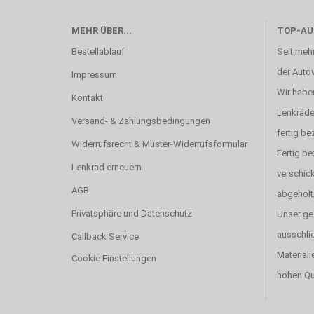
MEHR ÜBER...
TOP-AU
Bestellablauf
Seit mehr
der Autov
Impressum
Wir haben
Kontakt
Lenkräde
Versand- & Zahlungsbedingungen
fertig be
Widerrufsrecht & Muster-Widerrufsformular
Fertig b
Lenkrad erneuern
verschick
AGB
abgeholt
Privatsphäre und Datenschutz
Unser ge
ausschlie
Callback Service
Materiali
Cookie Einstellungen
hohen Qu