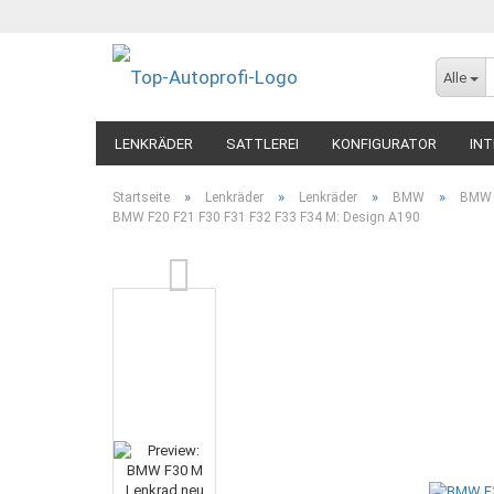
Alle
LENKRÄDER
SATTLEREI
KONFIGURATOR
INT
»
»
»
»
Startseite
Lenkräder
Lenkräder
BMW
BMW 1
BMW F20 F21 F30 F31 F32 F33 F34 M: Design A190