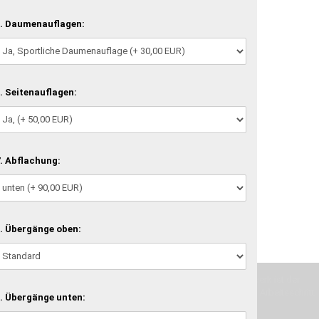
. Daumenauflagen:
. Seitenauflagen:
. Abflachung:
. Übergänge oben:
machen und Deine Vorstellung in die Tat umzusetzen. Unser Handwerk ist der
verwenden wir hochwertige Materialien und nehmen uns für jeden Arbeitsschritt
. Übergänge unten: