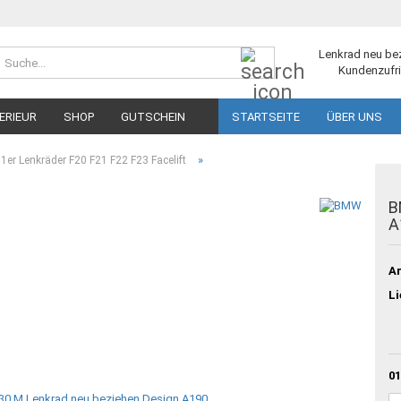
Suche...
Lenkrad neu be
Kundenzufri
ERIEUR
SHOP
GUTSCHEIN
STARTSEITE
ÜBER UNS
»
er Lenkräder F20 F21 F22 F23 Facelift
B
A
Ar
Li
01