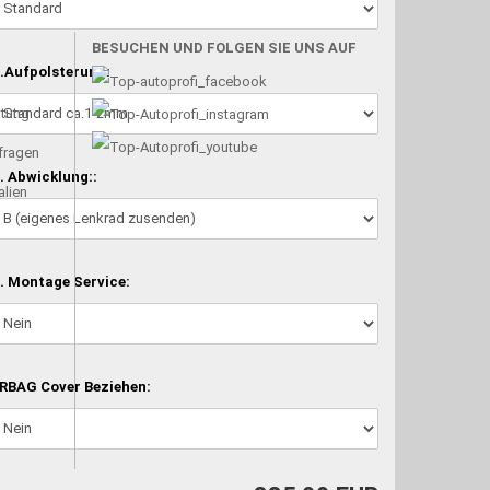
BESUCHEN UND FOLGEN SIE UNS AUF
.Aufpolsterung:
atung
nfragen
. Abwicklung::
alien
. Montage Service:
RBAG Cover Beziehen: