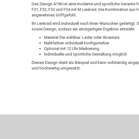
Das Design A190 ist eine moderne und sportliche Variante 
F31, F32, F33 und F34 mit M Lenkrad. Die Kombination aus h
angenehmes Griffgefühl.
Ihr Lenkrad wird individuell nach Ihren Wünschen gefertigt
sowie Design, sodass ein einzigartiges Ergebnis entsteht.
Material frei wählbar: Leder oder Alcantara
Nahtfarben individuell konfigurierbar
Optional mit 12 Uhr Markierung
Individuelle und sportliche Gestaltung möglich
Dieses Design dient als Beispiel und kann vollständig ang
und hochwertig umgesetzt.
Wenn Du jemanden suchst der Deine Individualität und Ideen versteht, Deine Em
Motor für Qualität, die Du bei uns erfahren kannst. Dabei behelfen wir uns in 
Zeit. Wie schon Henry Ford sagte: “die Eile ist der größte Feind der Qualität”. 