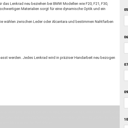
für das Lenkrad neu beziehen bei BMW Modellen wie F20, F21, F30,
ochwertigen Materialien sorgt für eine dynamische Optik und ein
05
. Sie wählen zwischen Leder oder Alcantara und bestimmen Nahtfarben
06
epasst werden. Jedes Lenkrad wird in präziser Handarbeit neu bezogen
07
09
otionen teilt, bist Du bei uns richtig. Unser Ziel ist Deine Idee greifbar zu 
erste Linie mit unserer Erfahrung. Um ein bestmögliches Ergebnis zu erzielen, 
10
Unsere Mission ist die Perfektion