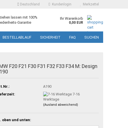
Deutschland
Kundenlogin
Merkzettel
ziehen lassen mit 100%
Ihr Warenkorb
edenheits-Garantie
0,00 EUR
BESTELLABLAUF
SICHERHEIT
FAQ
SUCHEN
MW F20 F21 F30 F31 F32 F33 F34 M: Design
190
t.Nr.:
A190
eferzeit:
7-16
Werktage
(Ausland abweichend)
. oben und unten: